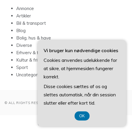
Annonce
Artikler
Bil & transport
Blog
Bolig, hus & have
Diverse
Vi bruger kun nødvendige cookies
Erhverv & forbrug
Cookies anvendes udelukkende for
Kultur & fritid
Sport
at sikre, at hjemmesiden fungerer
Uncategorized
korrekt.
Disse cookies sættes af os og
slettes automatisk, når din session
slutter eller efter kort tid.
© ALL RIGHTS RESERVED 2022
OK
CVR-Nummer 374 077 39