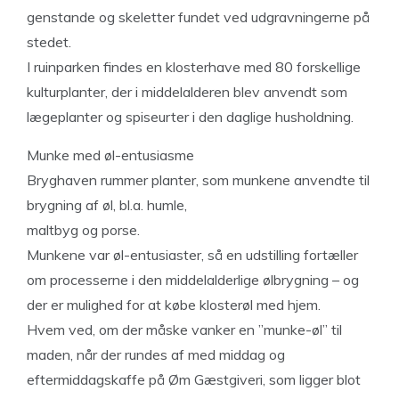
genstande og skeletter fundet ved udgravningerne på
stedet.
I ruinparken findes en klosterhave med 80 forskellige
kulturplanter, der i middelalderen blev anvendt som
lægeplanter og spiseurter i den daglige husholdning.
Munke med øl-entusiasme
Bryghaven rummer planter, som munkene anvendte til
brygning af øl, bl.a. humle,
maltbyg og porse.
Munkene var øl-entusiaster, så en udstilling fortæller
om processerne i den middelalderlige ølbrygning – og
der er mulighed for at købe klosterøl med hjem.
Hvem ved, om der måske vanker en ”munke-øl” til
maden, når der rundes af med middag og
eftermiddagskaffe på Øm Gæstgiveri, som ligger blot