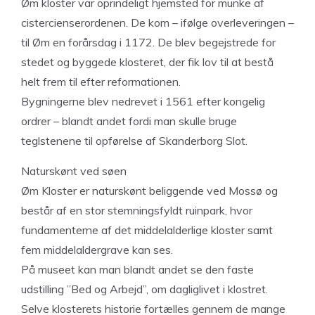
Øm kloster var oprindeligt hjemsted for munke af
cistercienserordenen. De kom – ifølge overleveringen –
til Øm en forårsdag i 1172. De blev begejstrede for
stedet og byggede klosteret, der fik lov til at bestå
helt frem til efter reformationen.
Bygningerne blev nedrevet i 1561 efter kongelig
ordrer – blandt andet fordi man skulle bruge
teglstenene til opførelse af Skanderborg Slot.
Naturskønt ved søen
Øm Kloster er naturskønt beliggende ved Mossø og
består af en stor stemningsfyldt ruinpark, hvor
fundamenterne af det middelalderlige kloster samt
fem middelaldergrave kan ses.
På museet kan man blandt andet se den faste
udstilling ”Bed og Arbejd”, om dagliglivet i klostret.
Selve klosterets historie fortælles gennem de mange