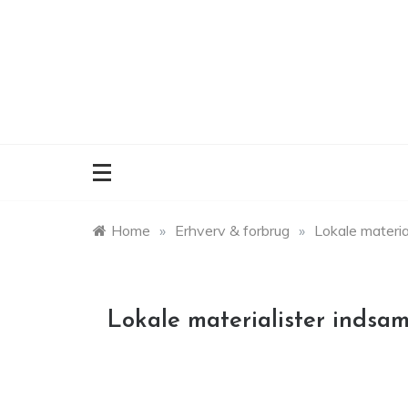
Skip
to
content
Home
»
Erhverv & forbrug
»
Lokale materia
Lokale materialister indsam