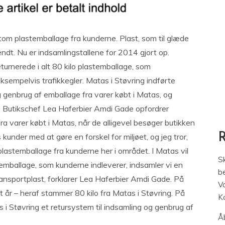
tom plastemballage fra kunderne. Plast, som til glæde
ændt. Nu er indsamlingstallene for 2014 gjort op.
eturnerede i alt 80 kilo plastemballage, som
eksempelvis trafikkegler. Matas i Støvring indførte
g genbrug af emballage fra varer købt i Matas, og
g. Butikschef Lea Haferbier Amdi Gade opfordrer
a varer købt i Matas, når de alligevel besøger butikken
s kunder med at gøre en forskel for miljøet, og jeg tror,
astemballage fra kunderne her i området. I Matas vil
S
mballage, som kunderne indleverer, indsamler vi en
be
ansportplast, forklarer Lea Haferbier Amdi Gade. På
V
år – heraf stammer 80 kilo fra Matas i Støvring. På
K
s i Støvring et retursystem til indsamling og genbrug af
Åb