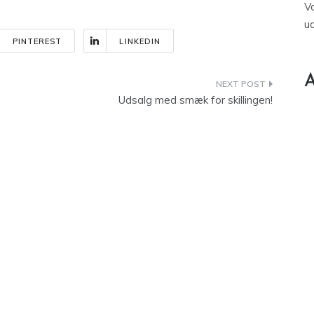
V
u
PINTEREST
LINKEDIN
A
Udsalg med smæk for skillingen!