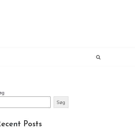
øg
Søg
ecent Posts