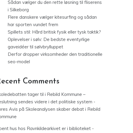
Sådan vælger du den rette løsning til fliserens
i Silkeborg
Flere danskere vælger kitesurfing og sådan
har sporten vundet frem
Spillets stil: Hård britisk fysik eller tysk taktik?
Oplevelser i sølv: De bedste eventyrlige
gaveidéer til sølvbrylluppet
Derfor dropper virksomheder den traditionelle
seo-model
Recent Comments
koledebatten tager til i Rebild Kommune –
slutning sendes videre i det politiske system -
ores Avis
på
Skoleanalysen skaber debat i Rebild
ommune
ent hus hos Ravnkildearkivet er i biblioteket -