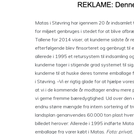
Matas i Støvring har igennem 20 år indsamlet 
for miljøet genbruges i stedet for at blive afbr
Tallene for 2014 viser, at kunderne sidste år r
efterfølgende blev finsorteret og genbrugt til 
allerede i 1995 et retursystem til indsamling o
kunderne tager i stigende grad systemet til si
kunderne til at huske deres tomme emballage fr
i Støvring. –Vi er rigtig glade for at hjælpe vore
at vi i de kommende år modtager endnu mere pl
vi gerne fremme bæredygtighed. Ud over den e
endnu større mængde fra intern sortering af tr
landsplan genanvendes 60.000 ton plast hvert 
billedet herover: Allerede i 1995 indførte Mata
emballage fra varer købt i Matas.
Foto: privat.