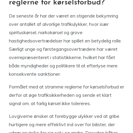
reglerne for kørselsforbud?
De seneste år har der været en stigende bekymring
over antallet af alvorlige trafikulykker, hvor især
spirituskørsel, narkokørsel og grove
hastighedsovertrædelser har spillet en betydelig rolle.
Særligt unge og førstegangsovertrædere har været
overrepræsenteret i statistikkerne, hvilket har fået
både myndigheder og politikere til at efterlyse mere
konsekvente sanktioner.
Formålet med at stramme reglerne for kørselsforbud er
derfor at øge trafiksikkerheden og sende et klart
signal om, at farlig kørsel ikke tolereres.
Lovgiverne ønsker at forebygge ulykker ved at gribe
hurtigere og mere effektivt ind over for bilister, der
udgør en risiko for sig selv og andre. Desuden håber