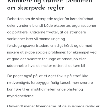
Kritikere og støtter: Debatten
om skærpede regler
Debatten om de skærpede regler for kørselsforbud
deler vandene blandt både eksperter, organisationer
og politikere. Kritikerne frygter, at de strengere
sanktioner især vil ramme unge og
førstegangsovertrædere unødigt hårdt og dermed
risikere at skabe sociale problemer, for eksempel ved
at gøre det sværere for unge at passe job eller
uddannelse, hvis de mister retten til at køre bil.
De peger også på, at et øget fokus på straf ikke
nødvendigvis forebygger farlig kørsel, men snarere
kan føre til en mistillid mellem unge bilister og
myndighederne.
Omvendt mener tilhængerne, at de skærpede regler er