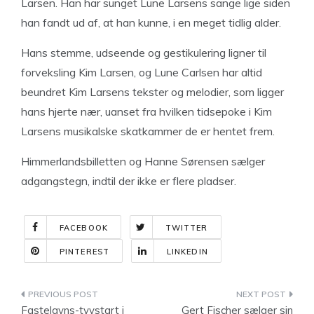
Larsen. Han har sunget Lune Larsens sange lige siden
han fandt ud af, at han kunne, i en meget tidlig alder.
Hans stemme, udseende og gestikulering ligner til
forveksling Kim Larsen, og Lune Carlsen har altid
beundret Kim Larsens tekster og melodier, som ligger
hans hjerte nær, uanset fra hvilken tidsepoke i Kim
Larsens musikalske skatkammer de er hentet frem.
Himmerlandsbilletten og Hanne Sørensen sælger
adgangstegn, indtil der ikke er flere pladser.
FACEBOOK
TWITTER
PINTEREST
LINKEDIN
Indlægsnavigation
Fastelavns-tyvstart i
Gert Fischer sælger sin