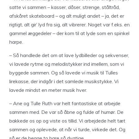
satte vi sammen – kasser, dåser, strenge, ståltråd,
afskåret skateboard – og alt muligt andet – ja, det er
rigtigt, alt gir’ lyd fra sig, alt vibrerer. Noget var f.eks. en
gammel æggedeler – der kom til at lyde som en spinkel
harpe.
– Så handlede det om at lave lydbilleder og sekvenser,
vi lavede rytme og melodistykker ind imellem, som vi
byggede sammen. Og så lavede vi musik til Tulles
lirekasse, der indgår i det samlede musikstykke. Vi
lavede mindst en meter musik hver.
– Ane og Tulle Ruth var helt fantastiske at arbejde
sammen med. De var så åbne og fulde af humør. De
bakkede os op og viste os tillid. Vi arbejdede helt tæt
sammen og oplevede, at når vi turde, virkede det. Og
så er de begge to bare så dygtige.