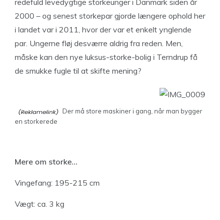
redefuld levedygtige storkeunger i Danmark siden år
2000 – og senest storkepar gjorde længere ophold her
i landet var i 2011, hvor der var et enkelt ynglende
par. Ungerne fløj desværre aldrig fra reden. Men,
måske kan den nye luksus-storke-bolig i Terndrup få
de smukke fugle til at skifte mening?
Der må store maskiner i gang, når man bygger
en storkerede
Mere om storke…
Vingefang: 195-215 cm
Vægt: ca. 3 kg