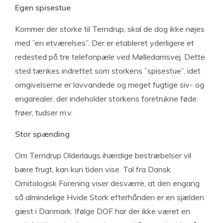
Egen spisestue
Kommer der storke til Terndrup, skal de dog ikke nøjes
med ”en etværelses”. Der er etableret yderligere et
redested på tre telefonpæle ved Mølledamsvej. Dette
sted tænkes indrettet som storkens ”spisestue”, idet
omgivelserne er lavvandede og meget fugtige siv- og
engarealer, der indeholder storkens foretrukne føde:
frøer, tudser m.v.
Stor spænding
Om Terndrup Olderlaugs ihærdige bestræbelser vil
bære frugt, kan kun tiden vise. Tal fra Dansk
Ornitologisk Forening viser desværre, at den engang
så almindelige Hvide Stork efterhånden er en sjælden
gæst i Danmark. Ifølge DOF har der ikke været en