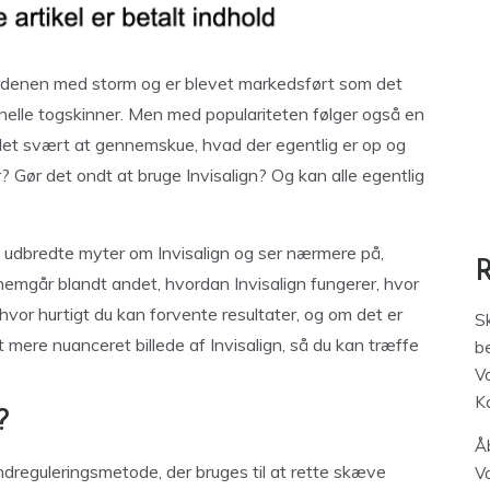
verdenen med storm og er blevet markedsført som det
ionelle togskinner. Men med populariteten følger også en
det svært at gennemskue, hvad der egentlig er op og
r? Gør det ondt at bruge Invisalign? Og kan alle egentlig
st udbredte myter om Invisalign og ser nærmere på,
nnemgår blandt andet, hvordan Invisalign fungerer, hvor
 hvor hurtigt du kan forvente resultater, og om det er
S
et mere nuanceret billede af Invisalign, så du kan træffe
be
V
K
?
Åb
ndreguleringsmetode, der bruges til at rette skæve
V