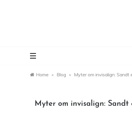
Skip
to
content
Home
»
Blog
»
Myter om invisalign: Sandt e
Myter om invisalign: Sandt e