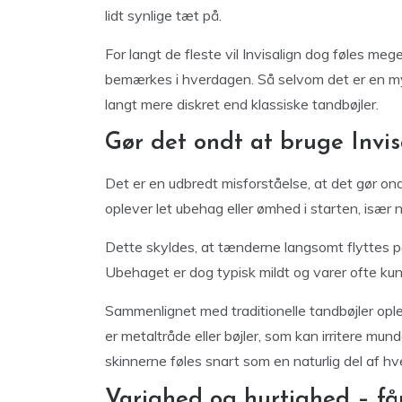
lidt synlige tæt på.
For langt de fleste vil Invisalign dog føles me
bemærkes i hverdagen. Så selvom det er en myte
langt mere diskret end klassiske tandbøjler.
Gør det ondt at bruge Invis
Det er en udbredt misforståelse, at det gør ond
oplever let ubehag eller ømhed i starten, især n
Dette skyldes, at tænderne langsomt flyttes på 
Ubehaget er dog typisk mildt og varer ofte kun 
Sammenlignet med traditionelle tandbøjler ople
er metaltråde eller bøjler, som kan irritere mun
skinnerne føles snart som en naturlig del af h
Varighed og hurtighed – får