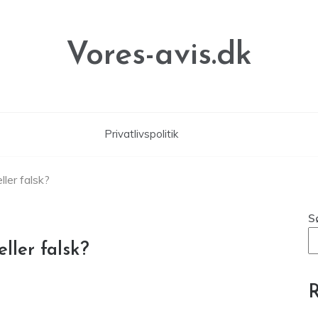
Vores-avis.dk
Privatlivspolitik
ller falsk?
S
ller falsk?
R