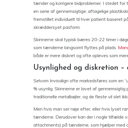
tænder og korrigere bidproblemer. I stedet for 
en serie af gennemsigtige, aftagelige plastikski
fremstillet individuelt til hver patient baseret
skræddersyet pasform.
Skinnerne skal typisk bæres 20-22 timer i dø
som tænderne langsomt flyttes på plads.
Mang
både er mere diskret og ofte opleves som mere 
Usynlighed og diskretion – e
Selvom Invisalign ofte markedsføres som en “usy
% usynlig. Skinnerne er lavet af gennemsigtig 
traditionelle metalbøjler, og de fleste vil slet 
Men hvis man ser nøje efter, eller hvis lyset
tænderne. Derudover kan der i nogle tilfælde
attachments) på tænderne, som hjælper med a