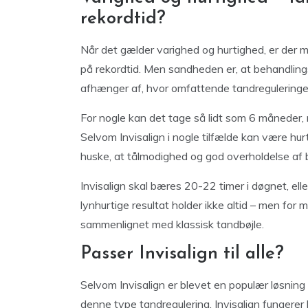
rekordtid?
Når det gælder varighed og hurtighed, er der man
på rekordtid. Men sandheden er, at behandling
afhænger af, hvor omfattende tandreguleringe
For nogle kan det tage så lidt som 6 måneder,
Selvom Invisalign i nogle tilfælde kan være hurt
huske, at tålmodighed og god overholdelse af be
Invisalign skal bæres 20-22 timer i døgnet, e
lynhurtige resultat holder ikke altid – men for 
sammenlignet med klassisk tandbøjle.
Passer Invisalign til alle?
Selvom Invisalign er blevet en populær løsning f
denne type tandregulering. Invisalign fungerer