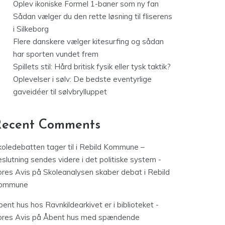
Oplev ikoniske Formel 1-baner som ny fan
Sådan vælger du den rette løsning til fliserens
i Silkeborg
Flere danskere vælger kitesurfing og sådan
har sporten vundet frem
Spillets stil: Hård britisk fysik eller tysk taktik?
Oplevelser i sølv: De bedste eventyrlige
gaveidéer til sølvbrylluppet
Recent Comments
koledebatten tager til i Rebild Kommune –
slutning sendes videre i det politiske system -
ores Avis
på
Skoleanalysen skaber debat i Rebild
ommune
ent hus hos Ravnkildearkivet er i biblioteket -
ores Avis
på
Åbent hus med spændende