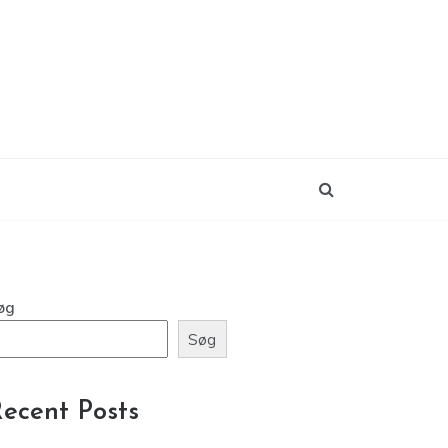
øg
Søg
ecent Posts