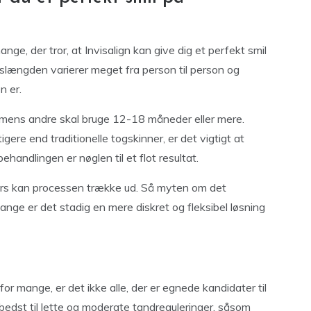
ge, der tror, at Invisalign kan give dig et perfekt smil
slængden varierer meget fra person til person og
n er.
 mens andre skal bruge 12-18 måneder eller mere.
igere end traditionelle togskinner, er det vigtigt at
handlingen er nøglen til et flot resultat.
llers kan processen trække ud. Så myten om det
mange er det stadig en mere diskret og fleksibel løsning
or mange, er det ikke alle, der er egnede kandidater til
 bedst til lette og moderate tandreguleringer, såsom