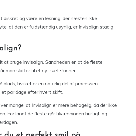
get diskret og være en løsning, der næsten ikke
, at den er fuldstændig usynlig, er Invisalign stadig
align?
t at bruge Invisalign. Sandheden er, at de fleste
år man skifter til et nyt sæt skinner.
plads, hvilket er en naturlig del af processen.
et par dage efter hvert skift.
ver mange, at Invisalign er mere behagelig, da der ikke
den. For langt de fleste går tilvænningen hurtigt, og
verdagen.
 du et perfekt smil på