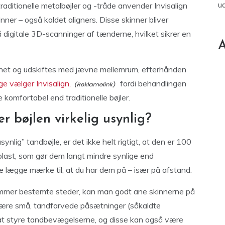
u
traditionelle metalbøjler og -tråde anvender Invisalign
nner – også kaldet aligners. Disse skinner bliver
 på digitale 3D-scanninger af tænderne, hvilket sikrer en
A
gnet og udskiftes med jævne mellemrum, efterhånden
e vælger Invisalign,
fordi behandlingen
komfortabel end traditionelle bøjler.
r bøjlen virkelig usynlig?
nlig” tandbøjle, er det ikke helt rigtigt, at den er 100
plast, som gør dem langt mindre synlige end
ikke lægge mærke til, at du har dem på – især på afstand.
 rammer bestemte steder, kan man godt ane skinnerne på
 være små, tandfarvede påsætninger (såkaldte
t styre tandbevægelserne, og disse kan også være