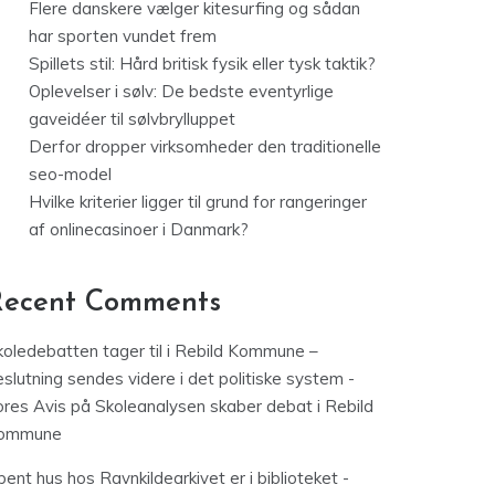
Flere danskere vælger kitesurfing og sådan
har sporten vundet frem
Spillets stil: Hård britisk fysik eller tysk taktik?
Oplevelser i sølv: De bedste eventyrlige
gaveidéer til sølvbrylluppet
Derfor dropper virksomheder den traditionelle
seo-model
Hvilke kriterier ligger til grund for rangeringer
af onlinecasinoer i Danmark?
Recent Comments
koledebatten tager til i Rebild Kommune –
slutning sendes videre i det politiske system -
ores Avis
på
Skoleanalysen skaber debat i Rebild
ommune
ent hus hos Ravnkildearkivet er i biblioteket -