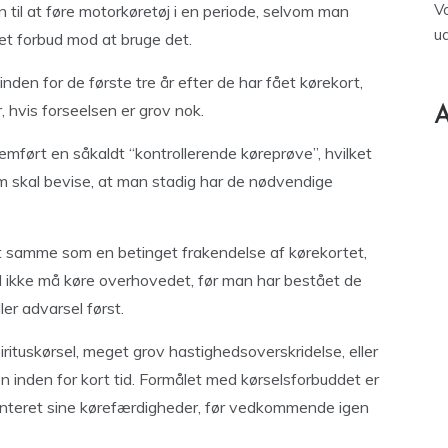
V
 til at føre motorkøretøj i en periode, selvom man
u
 et forbud mod at bruge det.
inden for de første tre år efter de har fået kørekort,
, hvis forseelsen er grov nok.
A
emført en såkaldt “kontrollerende køreprøve”, hvilket
som skal bevise, at man stadig har de nødvendige
det samme som en betinget frakendelse af kørekortet,
d ikke må køre overhovedet, før man har bestået de
ler advarsel først.
rituskørsel, meget grov hastighedsoverskridelse, eller
inden for kort tid. Formålet med kørselsforbuddet er
menteret sine kørefærdigheder, før vedkommende igen