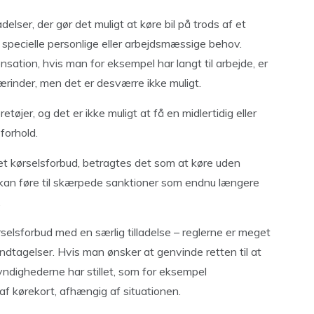
lser, der gør det muligt at køre bil på trods af et
r specielle personlige eller arbejdsmæssige behov.
nsation, hvis man for eksempel har langt til arbejde, er
ærinder, men det er desværre ikke muligt.
tøjer, og det er ikke muligt at få en midlertidig eller
forhold.
er et kørselsforbud, betragtes det som at køre uden
og kan føre til skærpede sanktioner som endnu længere
.
elsforbud med en særlig tilladelse – reglerne er meget
undtagelser. Hvis man ønsker at genvinde retten til at
ndighederne har stillet, som for eksempel
af kørekort, afhængig af situationen.