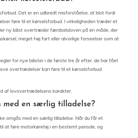
lsforbud. Det er en udbredt misforståelse, at blot fordi
elser føre til et kørselsforbud. I virkeligheden træder et
ller ny bilist overtræder færdselsloven på en måde, der
skørsel, meget høj fart eller alvorlige forseelser som at
r for nye bilister i de første tre år efter, de har fået
rove overtrædelser kan føre til et kørselsforbud
id af lovovertrædelsens karakter.
 med en særlig tilladelse?
e omgås med en særlig tilladelse. Når du får et
til at føre motorkøretøj i en bestemt periode, og