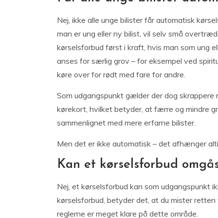
Nej, ikke alle unge bilister får automatisk kørse
man er ung eller ny bilist, vil selv små overtræd
kørselsforbud først i kraft, hvis man som ung e
anses for særlig grov – for eksempel ved spiritu
køre over for rødt med fare for andre.
Som udgangspunkt gælder der dog skrappere regle
kørekort, hvilket betyder, at færre og mindre g
sammenlignet med mere erfarne bilister.
Men det er ikke automatisk – det afhænger alt
Kan et kørselsforbud omgås
Nej, et kørselsforbud kan som udgangspunkt ikk
kørselsforbud, betyder det, at du mister retten 
reglerne er meget klare på dette område.