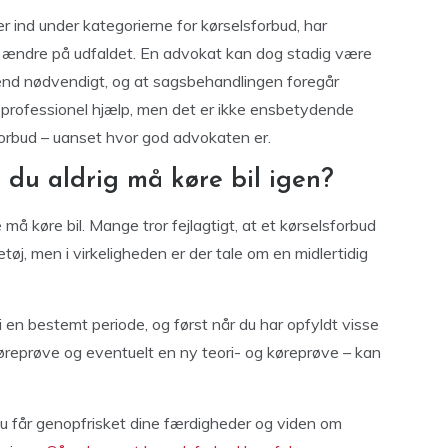
r ind under kategorierne for kørselsforbud, har
 ændre på udfaldet. En advokat kan dog stadig være
re end nødvendigt, og at sagsbehandlingen foregår
e professionel hjælp, men det er ikke ensbetydende
orbud – uanset hvor god advokaten er.
t du aldrig må køre bil igen?
 må køre bil. Mange tror fejlagtigt, at et kørselsforbud
etøj, men i virkeligheden er der tale om en midlertidig
 i en bestemt periode, og først når du har opfyldt visse
øreprøve og eventuelt en ny teori- og køreprøve – kan
du får genopfrisket dine færdigheder og viden om