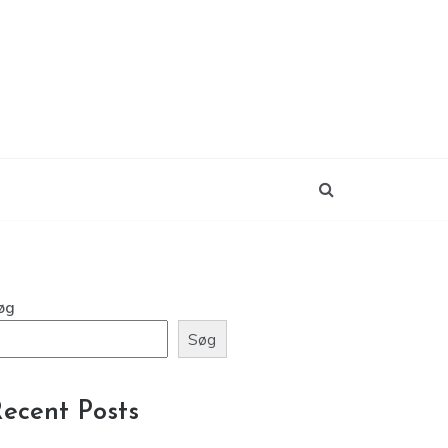
øg
Søg
ecent Posts