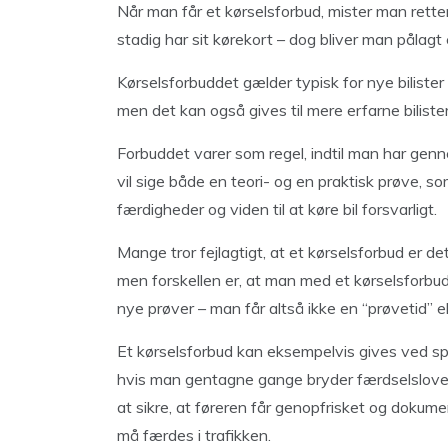
Når man får et kørselsforbud, mister man retten
stadig har sit kørekort – dog bliver man pålagt
Kørselsforbuddet gælder typisk for nye bilister 
men det kan også gives til mere erfarne bilister
Forbuddet varer som regel, indtil man har genn
vil sige både en teori- og en praktisk prøve, 
færdigheder og viden til at køre bil forsvarligt.
Mange tror fejlagtigt, at et kørselsforbud er 
men forskellen er, at man med et kørselsforbu
nye prøver – man får altså ikke en “prøvetid” el
Et kørselsforbud kan eksempelvis gives ved spi
hvis man gentagne gange bryder færdselsloven 
at sikre, at føreren får genopfrisket og doku
må færdes i trafikken.