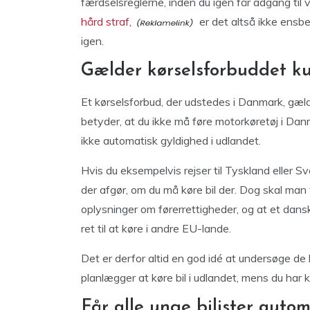
færdselsreglerne, inden du igen får adgang til 
hård straf,
er det altså ikke ensb
igen.
Gælder kørselsforbuddet k
Et kørselsforbud, der udstedes i Danmark, gæ
betyder, at du ikke må føre motorkøretøj i Da
ikke automatisk gyldighed i udlandet.
Hvis du eksempelvis rejser til Tyskland eller S
der afgør, om du må køre bil der. Dog skal m
oplysninger om førerrettigheder, og at et dansk
ret til at køre i andre EU-lande.
Det er derfor altid en god idé at undersøge de
planlægger at køre bil i udlandet, mens du har 
Får alle unge bilister auto