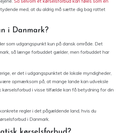
vejene.
Så selvom et kørselsforbud kan føles som en
etydende med, at du aldrig må sætte dig bag rattet
un i Danmark?
lder som udgangspunkt kun på dansk område. Det
nmark, så længe forbuddet gælder, men forbuddet har
verige, er det i udgangspunktet de lokale myndigheder,
an være opmærksom på, at mange lande kan udveksle
 kørselsforbud i visse tilfælde kan få betydning for din
 konkrete regler i det pågældende land, hvis du
kørselsforbud i Danmark.
matisk kørselsforbud?