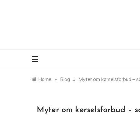
Skip
to
content
Home
»
Blog
»
Myter om kørselsforbud – sa
Myter om kørselsforbud – sa