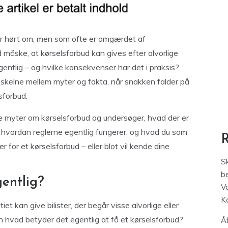
 har hørt om, men som ofte er omgærdet af
måske, at kørselsforbud kan gives efter alvorlige
ntlig – og hvilke konsekvenser har det i praksis?
skelne mellem myter og fakta, når snakken falder på
sforbud.
te myter om kørselsforbud og undersøger, hvad der er
, hvordan reglerne egentlig fungerer, og hvad du som
 for et kørselsforbud – eller blot vil kende dine
S
be
gentlig?
V
K
iet kan give bilister, der begår visse alvorlige eller
hvad betyder det egentlig at få et kørselsforbud?
Åb