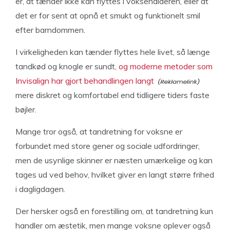
er, at tænder ikke kan flyttes i voksenalderen, eller at
det er for sent at opnå et smukt og funktionelt smil
efter barndommen.
I virkeligheden kan tænder flyttes hele livet, så længe
tandkød og knogle er sundt,
og moderne metoder som
Invisalign har gjort behandlingen langt
mere diskret og komfortabel end tidligere tiders faste
bøjler.
Mange tror også, at tandretning for voksne er
forbundet med store gener og sociale udfordringer,
men de usynlige skinner er næsten umærkelige og kan
tages ud ved behov, hvilket giver en langt større frihed
i dagligdagen.
Der hersker også en forestilling om, at tandretning kun
handler om æstetik, men mange voksne oplever også