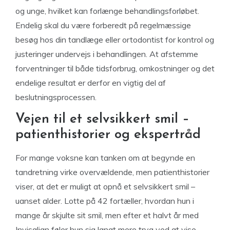
og unge, hvilket kan forlænge behandlingsforløbet.
Endelig skal du være forberedt på regelmæssige
besøg hos din tandlæge eller ortodontist for kontrol og
justeringer undervejs i behandlingen. At afstemme
forventninger til både tidsforbrug, omkostninger og det
endelige resultat er derfor en vigtig del af
beslutningsprocessen.
Vejen til et selvsikkert smil –
patienthistorier og ekspertråd
For mange voksne kan tanken om at begynde en
tandretning virke overvældende, men patienthistorier
viser, at det er muligt at opnå et selvsikkert smil –
uanset alder. Lotte på 42 fortæller, hvordan hun i
mange år skjulte sit smil, men efter et halvt år med
Invisalign føler hun sig langt mere tryg ved at vise