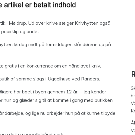
tik i Møldrup. Ud over knive sælger Knivhytten også
 papirklip og andet.
hytten lørdag midt på formiddagen slår dørene op på
gratis i en konkurrence om en håndlavet kniv.
 butik af samme slags i Uggelhuse ved Randers.
S
ligere har boet i byen gennem 12 år: – Jeg kender
be
r hun og glæder sig til at komme i gang med butikken.
V
K
håndarbejde, og lige nu arbejder hun på at kunne tilbyde
Åb
V
ing i dette specielle håndværk.