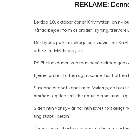
Lørdag 10. oktober åbner Knivhytten, en ny bu
håndarbejde i form af broderi, syning, trævarer,
Der bydes på kransekage og hvidvin, når Kniv
adressen Møldrupvej 44.
På åbningsdagen kan man også deltage ganske 
Ejerne, parret Torben og Susanne, har haft en
Susanne er godt kendt med Møldrup, da hun tid
området og den smukke natur, heromkring, sige
Siden hun var syv år har hun lavet forskelligt 
ting støbt i beton.
Torben er selvlært knivmager og har stor erfar