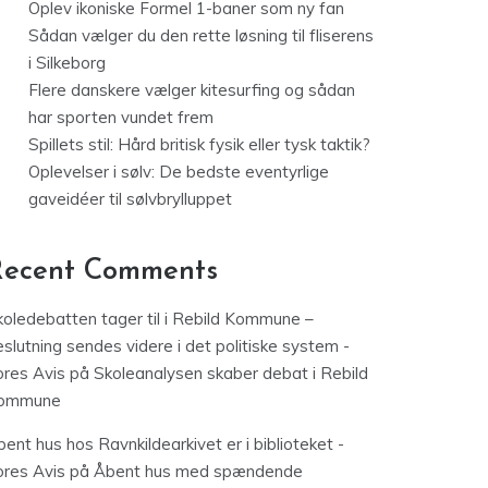
Oplev ikoniske Formel 1-baner som ny fan
Sådan vælger du den rette løsning til fliserens
i Silkeborg
Flere danskere vælger kitesurfing og sådan
har sporten vundet frem
Spillets stil: Hård britisk fysik eller tysk taktik?
Oplevelser i sølv: De bedste eventyrlige
gaveidéer til sølvbrylluppet
Recent Comments
koledebatten tager til i Rebild Kommune –
slutning sendes videre i det politiske system -
ores Avis
på
Skoleanalysen skaber debat i Rebild
ommune
ent hus hos Ravnkildearkivet er i biblioteket -
ores Avis
på
Åbent hus med spændende