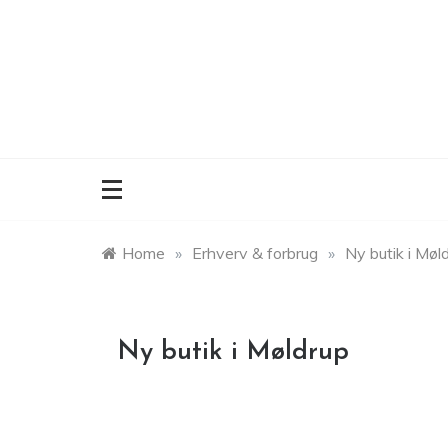
Skip
to
content
Home
»
Erhverv & forbrug
»
Ny butik i Møl
Ny butik i Møldrup