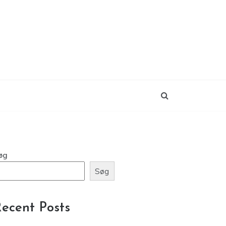
øg
Søg
ecent Posts