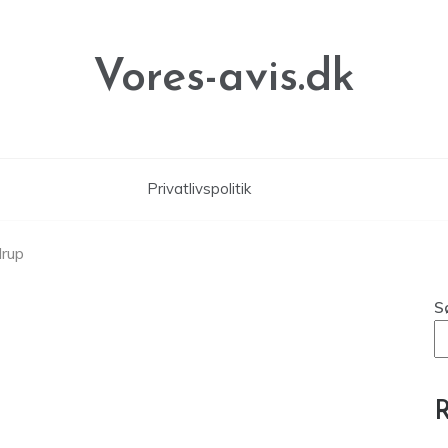
Vores-avis.dk
Privatlivspolitik
drup
S
R