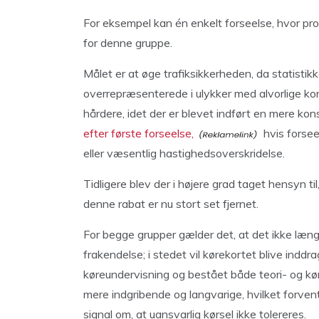
For eksempel kan én enkelt forseelse, hvor prom
for denne gruppe.
Målet er at øge trafiksikkerheden, da statistikk
overrepræsenterede i ulykker med alvorlige 
hårdere, idet der er blevet indført en mere ko
efter første forseelse,
hvis forsee
eller væsentlig hastighedsoverskridelse.
Tidligere blev der i højere grad taget hensyn t
denne rabat er nu stort set fjernet.
For begge grupper gælder det, at det ikke læng
frakendelse; i stedet vil kørekortet blive inddr
køreundervisning og bestået både teori- og k
mere indgribende og langvarige, hvilket forven
signal om, at uansvarlig kørsel ikke tolereres.