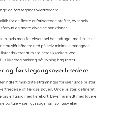
r unge og førstegangsovertrædere.
itik for de fleste euforiserende stoffer, hvor selv
sforbud og andre alvorlige sanktioner.
om, hvis man for eksempel har indtaget medicin eller
erne nu slår hårdere ned på selv minimale mængder.
lister risikerer at miste deres kørekort ved
il usikkerhed omkring påvirkning bag rattet.
ter og førstegangsovertrædere
er indført markante stramninger for især unge bilister
vertrædelse af færdselsloven. Unge bilister, defineret
e års erfaring med kørekort, bliver nu mødt med lavere
 på tale – særligt i sager om spiritus- eller