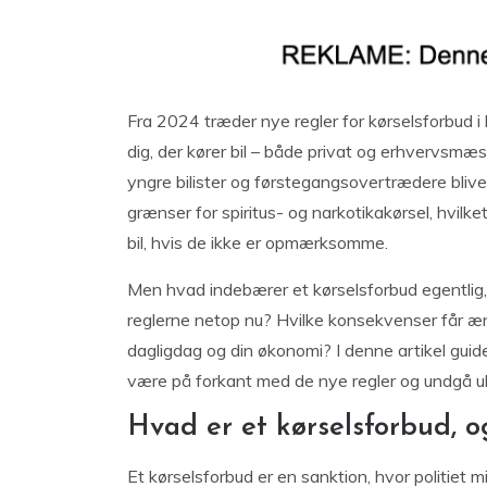
Fra 2024 træder nye regler for kørselsforbud i
dig, der kører bil – både privat og erhvervsmæ
yngre bilister og førstegangsovertrædere bliv
grænser for spiritus- og narkotikakørsel, hvilket 
bil, hvis de ikke er opmærksomme.
Men hvad indebærer et kørselsforbud egentlig
reglerne netop nu? Hvilke konsekvenser får ændr
dagligdag og din økonomi? I denne artikel guid
være på forkant med de nye regler og undgå u
Hvad er et kørselsforbud, 
Et kørselsforbud er en sanktion, hvor politiet m