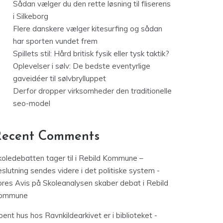
Sådan vælger du den rette løsning til fliserens
i Silkeborg
Flere danskere vælger kitesurfing og sådan
har sporten vundet frem
Spillets stil: Hård britisk fysik eller tysk taktik?
Oplevelser i sølv: De bedste eventyrlige
gaveidéer til sølvbrylluppet
Derfor dropper virksomheder den traditionelle
seo-model
Recent Comments
koledebatten tager til i Rebild Kommune –
slutning sendes videre i det politiske system -
ores Avis
på
Skoleanalysen skaber debat i Rebild
ommune
ent hus hos Ravnkildearkivet er i biblioteket -