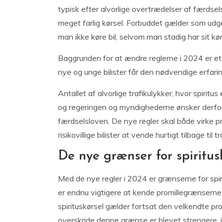
typisk efter alvorlige overtrædelser af færdsels
meget farlig kørsel. Forbuddet gælder som ud
man ikke køre bil, selvom man stadig har sit kø
Baggrunden for at ændre reglerne i 2024 er et 
nye og unge bilister får den nødvendige erfari
Antallet af alvorlige trafikulykker, hvor spiritus 
og regeringen og myndighederne ønsker derfo
færdselsloven. De nye regler skal både virke p
risikovillige bilister at vende hurtigt tilbage til
De nye grænser for spiritus
Med de nye regler i 2024 er grænserne for spir
er endnu vigtigere at kende promillegrænserne
spirituskørsel gælder fortsat den velkendte p
overskride denne grænse er blevet strengere, is