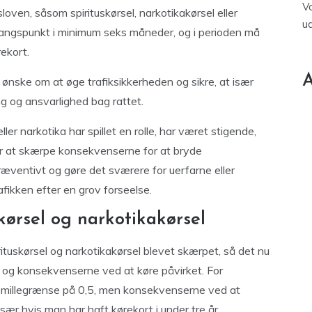
V
loven, såsom spirituskørsel, narkotikakørsel eller
u
gangspunkt i minimum seks måneder, og i perioden må
rekort.
A
ønske om at øge trafiksikkerheden og sikre, at især
ng og ansvarlighed bag rattet.
eller narkotika har spillet en rolle, har været stigende,
r at skærpe konsekvenserne for at bryde
ræventivt og gøre det sværere for uerfarne eller
 trafikken efter en grov forseelse.
kørsel og narkotikakørsel
ituskørsel og narkotikakørsel blevet skærpet, så det nu
 og konsekvenserne ved at køre påvirket. For
romillegrænse på 0,5, men konsekvenserne ved at
ær hvis man har haft kørekort i under tre år.