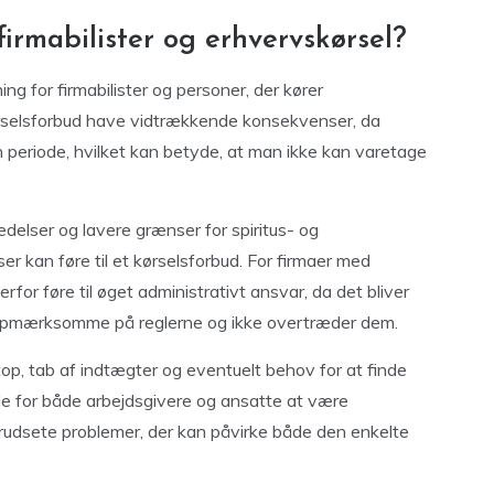
irmabilister og erhvervskørsel?
ng for firmabilister og personer, der kører
rselsforbud have vidtrækkende konsekvenser, da
 en periode, hvilket kan betyde, at man ikke kan varetage
elser og lavere grænser for spiritus- og
er kan føre til et kørselsforbud. For firmaer med
derfor føre til øget administrativt ansvar, da det bliver
r opmærksomme på reglerne og ikke overtræder dem.
op, tab af indtægter og eventuelt behov for at finde
nde for både arbejdsgivere og ansatte at være
rudsete problemer, der kan påvirke både den enkelte