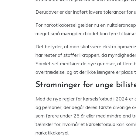
Derudover er der indført lavere tolerancer fo
For narkotikakørsel gælder nu en nultolerancepol
meget små mængder i blodet kan føre til kørsel
Det betyder, at man skal være ekstra opmærks
har rester af stoffer i kroppen, da myndighed
Samlet set medfører de nye grænser, at flere bi
overtrædelse, og at der ikke længere er plads t
Stramninger for unge bilis
Med de nye regler for kørselsforbud i 2024 er d
og personer, der begår deres første alvorlige o
som førere under 25 år eller med mindre end tr
tærskler for, hvornår et kørselsforbud kan komme
narkotikakørsel.