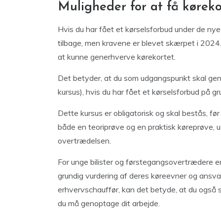
Muligheder for at få køreko
Hvis du har fået et kørselsforbud under de nye r
tilbage, men kravene er blevet skærpet i 2024.
at kunne generhverve kørekortet.
Det betyder, at du som udgangspunkt skal genn
kursus), hvis du har fået et kørselsforbud på gru
Dette kursus er obligatorisk og skal bestås, fø
både en teoriprøve og en praktisk køreprøve, u
overtrædelsen.
For unge bilister og førstegangsovertrædere er
grundig vurdering af deres køreevner og ansvar
erhvervschauffør, kan det betyde, at du også s
du må genoptage dit arbejde.