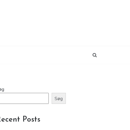
øg
Søg
ecent Posts