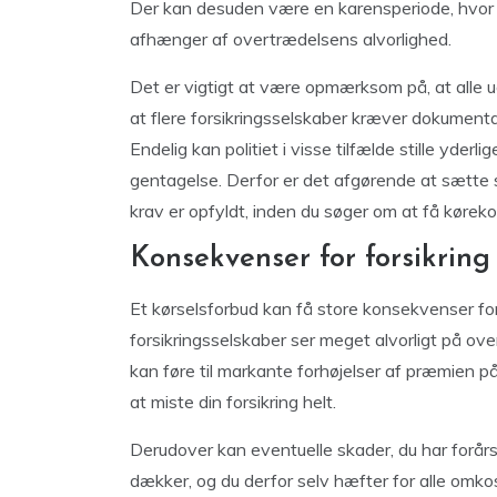
Der kan desuden være en karensperiode, hvor d
afhænger af overtrædelsens alvorlighed.
Det er vigtigt at være opmærksom på, at alle udg
at flere forsikringsselskaber kræver dokument
Endelig kan politiet i visse tilfælde stille yderl
gentagelse. Derfor er det afgørende at sætte si
krav er opfyldt, inden du søger om at få kørekor
Konsekvenser for forsikrin
Et kørselsforbud kan få store konsekvenser fo
forsikringsselskaber ser meget alvorligt på ove
kan føre til markante forhøjelser af præmien på d
at miste din forsikring helt.
Derudover kan eventuelle skader, du har forårsag
dækker, og du derfor selv hæfter for alle omko