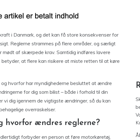
 kraft i Danmark, og det kan få store konsekvenser for
ssigt. Reglerne strammes på flere områder, og særligt
er mødt af skærpede krav. Samtidig indføres lavere
betyder, at flere kan risikere at miste retten til at køre
, og hvorfor har myndighederne besluttet at ændre
ingerne for dig som bilist – både i forhold til din
S
er vi dig igennem de vigtigste ændringer, så du kan
be
behagelige overraskelser.
V
og hvorfor ændres reglerne?
K
Åb
idlertidigt forbyder en person at føre motorkøretøj,