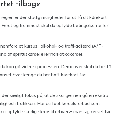
rtet tilbage
egler, er der stadig muligheder for at få dit kørekort
 Først og fremmest skal du opfylde betingelserne for
emføre et kursus i alkohol- og trafikadfærd (A/T-
nd af spirituskørsel eller narkotikakørsel.
r du kan gå videre i processen. Derudover skal du bestå
anset hvor længe du har haft kørekort før
 der særligt fokus på, at de skal gennemgå en ekstra
lighed i trafikken. Har du fået kørselsforbud som
kal opfylde særlige krav til erhvervsmæssig kørsel, før