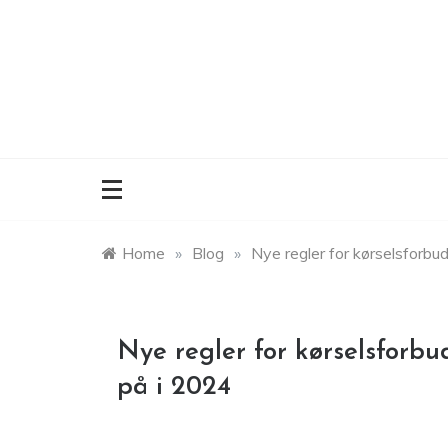
Skip
to
content
Home
»
Blog
»
Nye regler for kørselsforb
Nye regler for kørselsforb
på i 2024