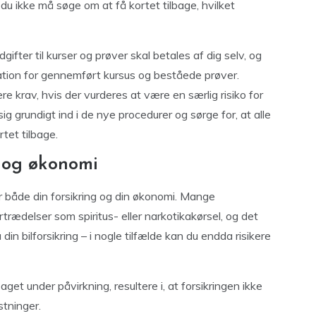
u ikke må søge om at få kortet tilbage, hvilket
ifter til kurser og prøver skal betales af dig selv, og
ation for gennemført kursus og beståede prøver.
igere krav, hvis der vurderes at være en særlig risiko for
g grundigt ind i de nye procedurer og sørge for, at alle
tet tilbage.
g og økonomi
r både din forsikring og din økonomi. Mange
rtrædelser som spiritus- eller narkotikakørsel, og det
in bilforsikring – i nogle tilfælde kan du endda risikere
et under påvirkning, resultere i, at forsikringen ikke
stninger.