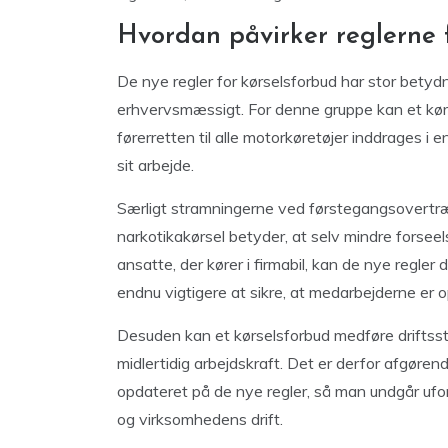
Hvordan påvirker reglerne f
De nye regler for kørselsforbud har stor betydni
erhvervsmæssigt. For denne gruppe kan et kø
førerretten til alle motorkøretøjer inddrages i
sit arbejde.
Særligt stramningerne ved førstegangsovertræd
narkotikakørsel betyder, at selv mindre forseels
ansatte, der kører i firmabil, kan de nye regler 
endnu vigtigere at sikre, at medarbejderne e
Desuden kan et kørselsforbud medføre driftsst
midlertidig arbejdskraft. Det er derfor afgøre
opdateret på de nye regler, så man undgår ufo
og virksomhedens drift.