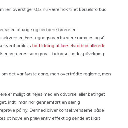
illen overstiger 0,5, nu være nok til et kørselsforbud
er viser, at unge og uerfarne førere er
konsekvenser. Førstegangsovertrædere rammes også
nsekvent praksis
for tildeling af kørselsforbud allerede
lsen vurderes som grov – fx kørsel under påvirkning
il, om det var første gang, man overtrådte reglerne, men
ere er muligt at nøjes med en advarsel eller betinget
aget, indtil man har gennemført en særlig
øreprøve på ny. Dermed bliver konsekvenserne både
tes at have en præventiv effekt og sende et klart