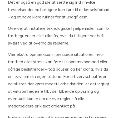
Det er også en god idé at sætte sig ind i, hvilke
forseelser der nu hurtigere kan føre til et kørselsforbud
– og at have klare rutiner for at undgå dem.
Overvej at installere teknologiske hjælpemidler, som fx
fartbegrænser eller alkolås, hvis du tidligere har haft
svært ved at overholde reglerne.
Vær ekstra opmærksom i pressede situationer, hvor
træthed eller stress kan føre til uopmærksomhed eller
dårlige beslutninger – tag pauser, og kør aldrig, hvis du
er i tvivl om din egen tilstand. For erhvervschauffører
og bilister, der kører meget i arbejdstiden, er det vigtigt
at virksomhederne tilbyder løbende oplysning og
eventuelt kurser om de nye regler, så alle
medarbejdere er klædt ordentligt på.
Endelig skal du vide, at konsekvenserne nu kan være