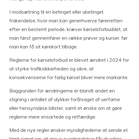
I modsætning til en betinget eller ubetinget
frakendelse, hvor man kan generhverve førerretten
efter en bestemt periode, kræver kørselsforbuddet, at
man først gennemfører en række prøver og kurser, før
man kan få sit kørekort tilbage.
Reglerne for kørselsforbud er blevet ændret i 2024 for
at styrke trafiksikkerheden og sikre, at
konsekvenserne for farlig kørsel bliver mere markante.
Baggrunden for ændringerne er blandt andet en
stigning i antallet af ulykker forårsaget af uerfarne
eller hensynsløse bilister, samt et ønske om at gøre
reglerne mere ensartede og retfærdige.
Med de nye regler ønsker myndighederne at sende et
klart signal om, at grove overtrædelser får alvorlige