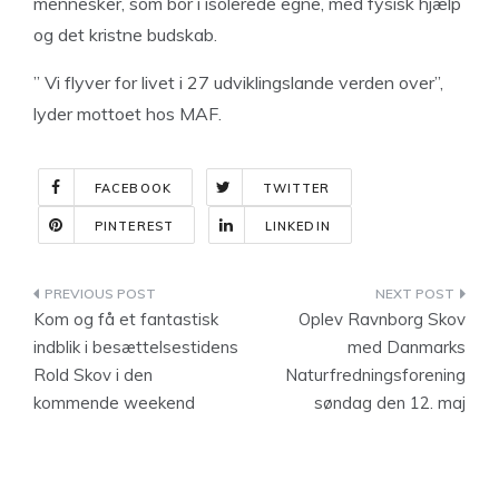
mennesker, som bor i isolerede egne, med fysisk hjælp
og det kristne budskab.
” Vi flyver for livet i 27 udviklingslande verden over”,
lyder mottoet hos MAF.
FACEBOOK
TWITTER
PINTEREST
LINKEDIN
Indlægsnavigation
Kom og få et fantastisk
Oplev Ravnborg Skov
indblik i besættelsestidens
med Danmarks
Rold Skov i den
Naturfredningsforening
kommende weekend
søndag den 12. maj