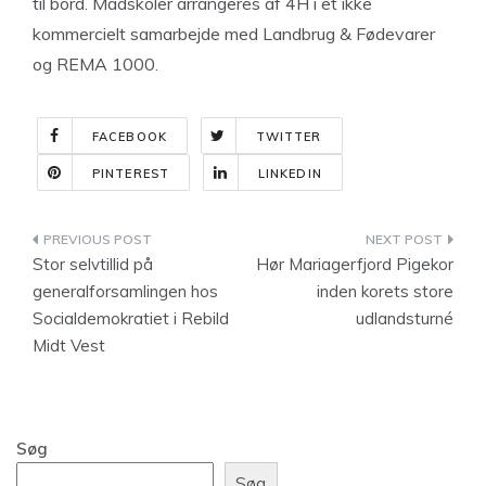
til bord. Madskoler arrangeres af 4H i et ikke
kommercielt samarbejde med Landbrug & Fødevarer
og REMA 1000.
FACEBOOK
TWITTER
PINTEREST
LINKEDIN
Indlægsnavigation
Stor selvtillid på
Hør Mariagerfjord Pigekor
generalforsamlingen hos
inden korets store
Socialdemokratiet i Rebild
udlandsturné
Midt Vest
Søg
Søg