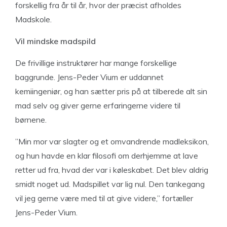
forskellig fra år til år, hvor der præcist afholdes
Madskole.
Vil mindske madspild
De frivillige instruktører har mange forskellige
baggrunde. Jens-Peder Vium er uddannet
kemiingeniør, og han sætter pris på at tilberede alt sin
mad selv og giver gerne erfaringerne videre til
børnene.
”Min mor var slagter og et omvandrende madleksikon,
og hun havde en klar filosofi om derhjemme at lave
retter ud fra, hvad der var i køleskabet. Det blev aldrig
smidt noget ud. Madspillet var lig nul. Den tankegang
vil jeg gerne være med til at give videre,” fortæller
Jens-Peder Vium.