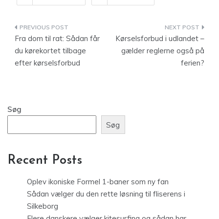
Indlægsnavigation
Fra dom til rat: Sådan får
Kørselsforbud i udlandet –
du kørekortet tilbage
gælder reglerne også på
efter kørselsforbud
ferien?
Søg
Søg
Recent Posts
Oplev ikoniske Formel 1-baner som ny fan
Sådan vælger du den rette løsning til fliserens i
Silkeborg
Flere danskere vælger kitesurfing og sådan har