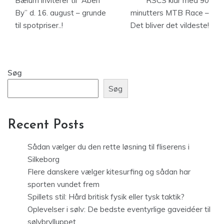
Bælum inviterer til ”Åben
RSCS klar med 90
By” d. 16. august – grunde
minutters MTB Race –
til spotpriser..!
Det bliver det vildeste!
Søg
Søg
Recent Posts
Sådan vælger du den rette løsning til fliserens i
Silkeborg
Flere danskere vælger kitesurfing og sådan har
sporten vundet frem
Spillets stil: Hård britisk fysik eller tysk taktik?
Oplevelser i sølv: De bedste eventyrlige gaveidéer til
sølvbrylluppet