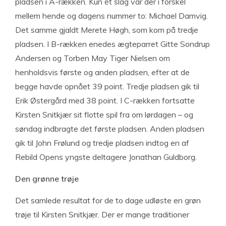
pladsen i A-rækken. Kun ét slag var der i forskel
mellem hende og dagens nummer to: Michael Damvig.
Det samme gjaldt Merete Høgh, som kom på tredje
pladsen. I B-rækken enedes ægteparret Gitte Sondrup
Andersen og Torben May Tiger Nielsen om
henholdsvis første og anden pladsen, efter at de
begge havde opnået 39 point. Tredje pladsen gik til
Erik Østergård med 38 point. I C-rækken fortsatte
Kirsten Snitkjær sit flotte spil fra om lørdagen – og
søndag indbragte det første pladsen. Anden pladsen
gik til John Frølund og tredje pladsen indtog en af
Rebild Opens yngste deltagere Jonathan Guldborg.
Den grønne trøje
Det samlede resultat for de to dage udløste en grøn
trøje til Kirsten Snitkjær. Der er mange traditioner