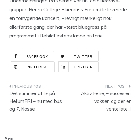
Underholdningen fra scenen var fin, og bluegrass-
gruppen Berea College Bluegrass Ensemble leverede
en forrygende koncert, – iøvrigt mærkeligt nok
allerførste gang, der har været bluegrass på
programmet i RebildFestens lange historie.
FACEBOOK
TWITTER
PINTEREST
LINKEDIN
Indlægsnavigation
Det summer af liv på
Aktiv Ferie, – succes’en
HellumFRI – nu med bus
vokser, og der er
og 7. klasse
venteliste..!
Søg