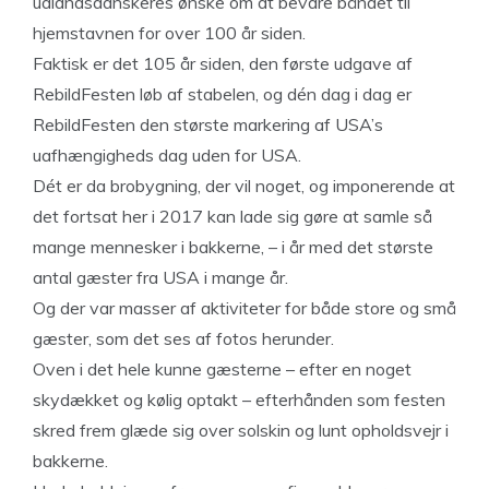
udlandsdanskeres ønske om at bevare båndet til
hjemstavnen for over 100 år siden.
Faktisk er det 105 år siden, den første udgave af
RebildFesten løb af stabelen, og dén dag i dag er
RebildFesten den største markering af USA’s
uafhængigheds dag uden for USA.
Dét er da brobygning, der vil noget, og imponerende at
det fortsat her i 2017 kan lade sig gøre at samle så
mange mennesker i bakkerne, – i år med det største
antal gæster fra USA i mange år.
Og der var masser af aktiviteter for både store og små
gæster, som det ses af fotos herunder.
Oven i det hele kunne gæsterne – efter en noget
skydækket og kølig optakt – efterhånden som festen
skred frem glæde sig over solskin og lunt opholdsvejr i
bakkerne.