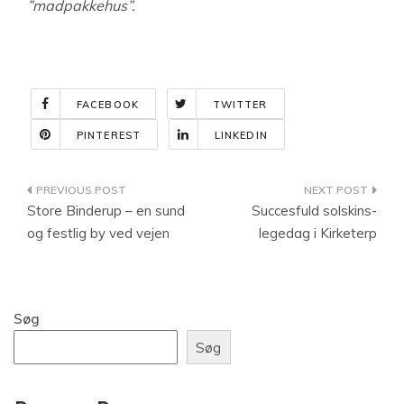
”madpakkehus”.
FACEBOOK
TWITTER
PINTEREST
LINKEDIN
Indlægsnavigation
Store Binderup – en sund
Succesfuld solskins-
og festlig by ved vejen
legedag i Kirketerp
Søg
Søg