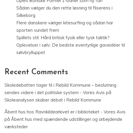
Oplev ikoniske Formel 1-baner som ny fan
Sådan vælger du den rette løsning til fliserens i
Silkeborg
Flere danskere vælger kitesurfing og sådan har
sporten vundet frem
Spillets stil: Hård britisk fysik eller tysk taktik?
Oplevelser i sølv: De bedste eventyrlige gaveidéer til
sølvbrylluppet
Recent Comments
Skoledebatten tager til i Rebild Kommune – beslutning
sendes videre i det politiske system - Vores Avis
på
Skoleanalysen skaber debat i Rebild Kommune
Åbent hus hos Ravnkildearkivet er i biblioteket - Vores Avis
på
Åbent hus med spændende udstillinger og arbejdende
værksteder