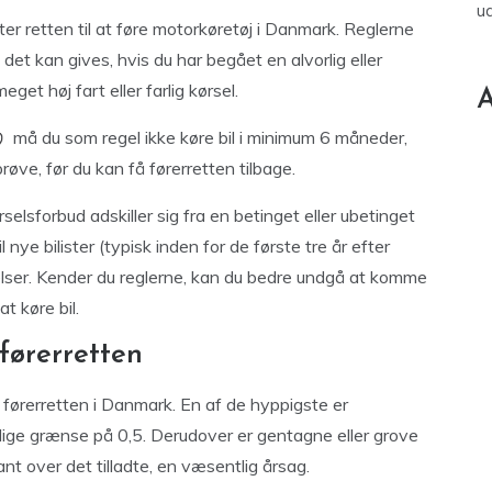
u
ter retten til at føre motorkøretøj i Danmark. Reglerne
 det kan gives, hvis du har begået en alvorlig eller
get høj fart eller farlig kørsel.
A
må du som regel ikke køre bil i minimum 6 måneder,
øve, før du kan få førerretten tilbage.
elsforbud adskiller sig fra en betinget eller ubetinget
 nye bilister (typisk inden for de første tre år efter
eelser. Kender du reglerne, kan du bedre undgå at komme
at køre bil.
 førerretten
ter førerretten i Danmark. En af de hyppigste er
ovlige grænse på 0,5. Derudover er gentagne eller grove
t over det tilladte, en væsentlig årsag.