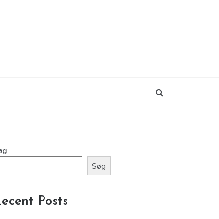
øg
Søg
ecent Posts