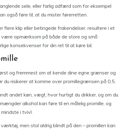
anglende sele, eller farlig adfærd som for eksempel
n også føre til, at du mister førerretten.
flere klip eller betingede frakendelser, resultere i et
t at være opmærksom på både de store og små
ge konsekvenser for din ret til at køre bil.
mille
t først og fremmest om at kende dine egne grænser og
 før du risikerer at komme over promillegrænsen på 0,5.
landt andet køn, vægt, hvor hurtigt du drikker, og om du
 mængder alkohol kan føre til en målelig promille, og
mindste i tvivl.
værktøj, men stol aldrig blindt på den – promillen kan