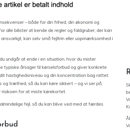
konsekvenser – både for din frihed, din økonomi og
or alle bilister at kende de regler og faldgruber, der kan
r ansvarligt, kan selv små fejltrin eller uopmærksomhed i
 du undgår at ende i en situation, hvor du mister
de typiske årsager til kørselsforbud og giver konkrete
, dit hastighedsniveau og din koncentration bag rattet.
 og træthed, så du kan køre sikkert – og vi ser på,
S
 risikoen for at miste kørekortet.
be
V
almindelige fejl, så du kan blive ved med at færdes
K
Åb
forbud
V