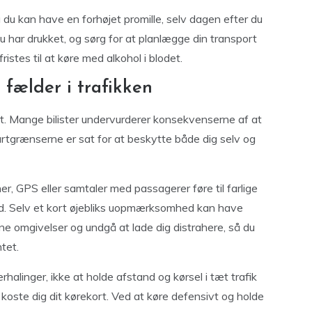
du kan have en forhøjet promille, selv dagen efter du
du har drukket, og sørg for at planlægge din transport
ristes til at køre med alkohol i blodet.
 fælder i trafikken
fart. Mange bilister undervurderer konsekvenserne af at
 fartgrænserne er sat for at beskytte både dig selv og
r, GPS eller samtaler med passagerer føre til farlige
d. Selv et kort øjebliks uopmærksomhed kan have
 omgivelser og undgå at lade dig distrahere, så du
tet.
alinger, ikke at holde afstand og kørsel i tæt trafik
ld koste dig dit kørekort. Ved at køre defensivt og holde