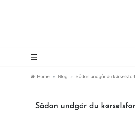
Skip
to
content
Home
»
Blog
»
Sådan undgår du kørselsforbu
Sådan undgår du kørselsforb