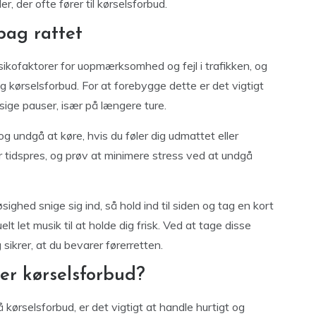
 der ofte fører til kørselsforbud.
bag rattet
sikofaktorer for uopmærksomhed og fejl i trafikken, og
 og kørselsforbud. For at forebygge dette er det vigtigt
sige pauser, især på længere ture.
 og undgå at køre, hvis du føler dig udmattet eller
år tidspres, og prøv at minimere stress ved at undgå
ighed snige sig ind, så hold ind til siden og tag en kort
elt let musik til at holde dig frisk. Ved at tage disse
 sikrer, at du bevarer førerretten.
rer kørselsforbud?
få kørselsforbud, er det vigtigt at handle hurtigt og