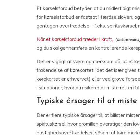
Et kørselsforbud betyder, at du midlertidigt mis
for kørselsforbud er fastsat i færdselsloven, og
gentagen overtrædelse – f.eks. spirituskørsel, me
Når et kørselsforbud træder i kraft,
og du skal gennemføre en kontrollerende kørepr
Det er vigtigt at være opmærksom på, at et kørs
frakendelse af kørekortet, idet det især gives til
kørekortet er erhvervet) eller ved grove fors
i situationer, hvor du risikerer at miste retten til 
Typiske årsager til at miste
Der er flere typiske årsager til, at bilister mis
spirituskørsel, hvor promillen overstiger den l
hastighedsovertrædelser, såsom at køre markan