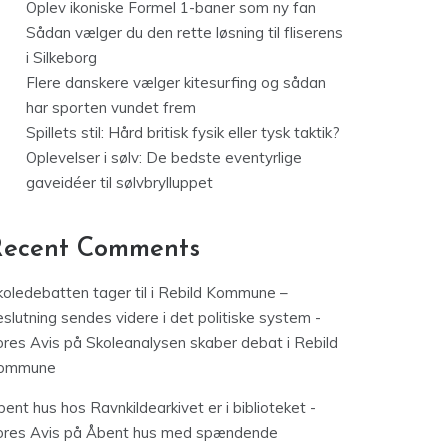
Oplev ikoniske Formel 1-baner som ny fan
Sådan vælger du den rette løsning til fliserens
i Silkeborg
Flere danskere vælger kitesurfing og sådan
har sporten vundet frem
Spillets stil: Hård britisk fysik eller tysk taktik?
Oplevelser i sølv: De bedste eventyrlige
gaveidéer til sølvbrylluppet
Recent Comments
koledebatten tager til i Rebild Kommune –
slutning sendes videre i det politiske system -
ores Avis
på
Skoleanalysen skaber debat i Rebild
ommune
ent hus hos Ravnkildearkivet er i biblioteket -
ores Avis
på
Åbent hus med spændende