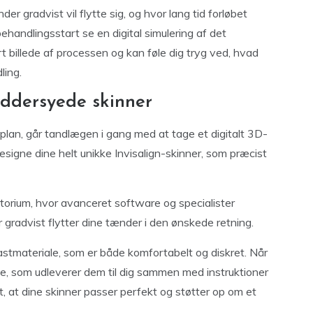
er gradvist vil flytte sig, og hvor lang tid forløbet
ehandlingsstart se en digital simulering af det
t billede af processen og kan føle dig tryg ved, hvad
ling.
æddersyede skinner
splan, går tandlægen i gang med at tage et digitalt 3D-
esigne dine helt unikke Invisalign-skinner, som præcist
atorium, hvor avanceret software og specialister
 gradvist flytter dine tænder i den ønskede retning.
lastmateriale, som er både komfortabelt og diskret. Når
ge, som udleverer dem til dig sammen med instruktioner
, at dine skinner passer perfekt og støtter op om et