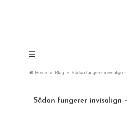
Skip
to
content
Home
»
Blog
»
Sådan fungerer invisalign – tr
Sådan fungerer invisalign – 