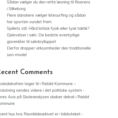
Sådan vælger du den rette løsning til fliserens
i Silkeborg
Flere danskere vælger kitesurfing og sådan
har sporten vundet frem
Spillets stil: Hård britisk fysik eller tysk taktik?
Oplevelser i sølv: De bedste eventyrlige
gaveidéer til sølvbrylluppet
Derfor dropper virksomheder den traditionelle
seo-model
Recent Comments
koledebatten tager til i Rebild Kommune –
slutning sendes videre i det politiske system -
ores Avis
på
Skoleanalysen skaber debat i Rebild
ommune
ent hus hos Ravnkildearkivet er i biblioteket -