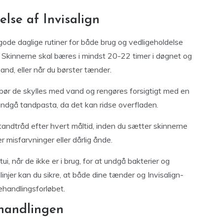
lse af Invisalign
 gode daglige rutiner for både brug og vedligeholdelse
t. Skinnerne skal bæres i mindst 20-22 timer i døgnet og
and, eller når du børster tænder.
bør de skylles med vand og rengøres forsigtigt med en
undgå tandpasta, da det kan ridse overfladen.
tandtråd efter hvert måltid, inden du sætter skinnerne
r misfarvninger eller dårlig ånde.
i, når de ikke er i brug, for at undgå bakterier og
injer kan du sikre, at både dine tænder og Invisalign-
ehandlingsforløbet.
ehandlingen