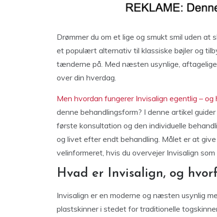
Drømmer du om et lige og smukt smil uden at sku
et populært alternativ til klassiske bøjler og t
tænderne på. Med næsten usynlige, aftagelige s
over din hverdag.
Men hvordan fungerer Invisalign egentlig – og
denne behandlingsform? I denne artikel guider v
første konsultation og den individuelle behandli
og livet efter endt behandling. Målet er at give 
velinformeret, hvis du overvejer Invisalign som di
Hvad er Invisalign, og hvor
Invisalign er en moderne og næsten usynlig me
plastskinner i stedet for traditionelle togskinn