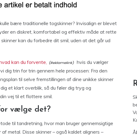
lle bære traditionelle togskinner? Invisalign er blevet
ilbyder en diskret, komfortabel og effektiv måde at rette
kinner kan du forbedre dit smil, uden at det går ud
 hvad kan du forvente,
hvis du vælger
i dig trin for trin gennem hele processen: Fra den
ngsplan til selve fremstillingen af dine unikke skinner
dig et klart overblik, så du føler dig tryg og
n vej til et flottere smil.
S
be
for vælge det?
V
K
tode til tandretning, hvor man bruger gennemsigtige
er af metal. Disse skinner – også kaldet aligners –
Åb