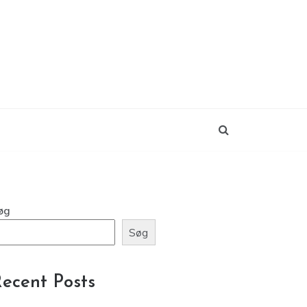
øg
Søg
ecent Posts