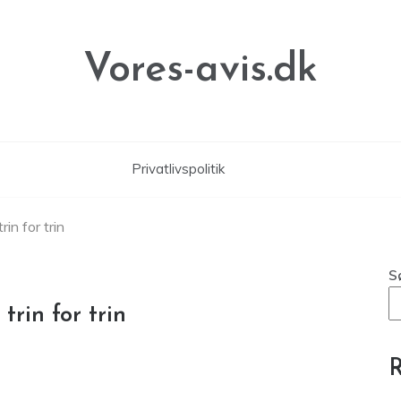
Vores-avis.dk
Privatlivspolitik
in for trin
S
trin for trin
R