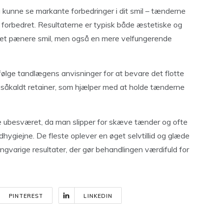
du kunne se markante forbedringer i dit smil – tænderne
re forbedret. Resultaterne er typisk både æstetiske og
får et pænere smil, men også en mere velfungerende
 følge tandlægens anvisninger for at bevare det flotte
n såkaldt retainer, som hjælper med at holde tænderne
mere ubesværet, da man slipper for skæve tænder og ofte
hygiejne. De fleste oplever en øget selvtillid og glæde
angvarige resultater, der gør behandlingen værdifuld for
PINTEREST
LINKEDIN