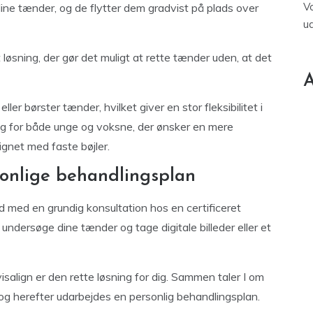
V
l dine tænder, og de flytter dem gradvist på plads over
u
 løsning, der gør det muligt at rette tænder uden, at det
A
er børster tænder, hvilket giver en stor fleksibilitet i
valg for både unge og voksne, der ønsker en mere
gnet med faste bøjler.
onlige behandlingsplan
tid med en grundig konsultation hos en certificeret
 undersøge dine tænder og tage digitale billeder eller et
isalign er den rette løsning for dig. Sammen taler I om
 og herefter udarbejdes en personlig behandlingsplan.