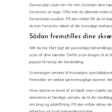
Denne plan viser trin-for-trin, hvordan dine tænd
forventes at tage. Ofte kan du allerede inden b
forventede resultat. På den måde får du et klar
du kan forvente i løbet af din Invisalign-behand
Sådan fremstilles dine skr
Når du har fået lagt din personlige behandling
scan af dine tænder. Dette scan bruges til at d
passer til netop din tandstilling.
Scanningen sendes til Invisaligns speciallabor
fremstiller en række gennemsigtige skinner, der
Hver skinne er lavet af et blødt, men stærkt p
skinnerne er færdige, sendes de til din tandlæ
om brug og udskiftning. På den måde sikres det
effektivt og trygt behandlingsforløb.