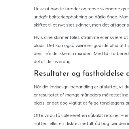
Husk at børste tænder og rense skinnerne grun
undgår bakterieophobning og dårlig ånde. Mang
skiftet til et nyt sæt skinner, men det aftager 
Hvis dine skinner føles stramme eller svære a
plads. Det kan også være en god idé altid at ha
dem, når de ikke er i munden. Med lidt forberede
del af din hverdag.
Resultater og fastholdelse a
Når din Invisalign-behandling er afsluttet, vil
er resultatet af mange måneders målrettet indsa
plads, er det dog vigtigt at følge tandlægens 
Ofte vil du få udleveret en såkaldt retainer 
natten, eller en diskret metaltråd bag tændern