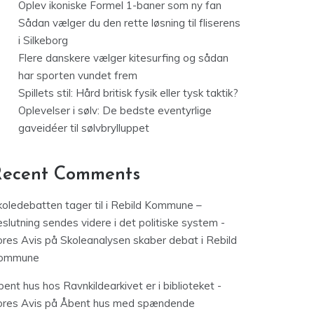
Oplev ikoniske Formel 1-baner som ny fan
Sådan vælger du den rette løsning til fliserens
i Silkeborg
Flere danskere vælger kitesurfing og sådan
har sporten vundet frem
Spillets stil: Hård britisk fysik eller tysk taktik?
Oplevelser i sølv: De bedste eventyrlige
gaveidéer til sølvbrylluppet
Recent Comments
koledebatten tager til i Rebild Kommune –
slutning sendes videre i det politiske system -
ores Avis
på
Skoleanalysen skaber debat i Rebild
ommune
ent hus hos Ravnkildearkivet er i biblioteket -
ores Avis
på
Åbent hus med spændende