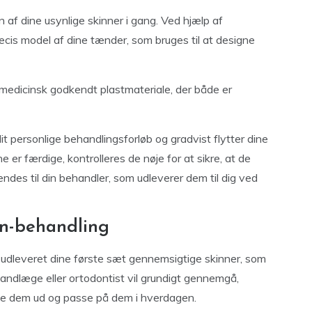
en af dine usynlige skinner i gang. Ved hjælp af
cis model af dine tænder, som bruges til at designe
, medicinsk godkendt plastmateriale, der både er
it personlige behandlingsforløb og gradvist flytter dine
er færdige, kontrolleres de nøje for at sikre, at de
sendes til din behandler, som udleverer dem til dig ved
gn-behandling
du udleveret dine første sæt gennemsigtige skinner, som
 tandlæge eller ortodontist vil grundigt gennemgå,
ge dem ud og passe på dem i hverdagen.