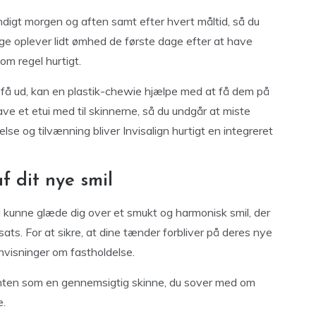
digt morgen og aften samt efter hvert måltid, så du
e oplever lidt ømhed de første dage efter at have
som regel hurtigt.
t få ud, kan en plastik-chewie hjælpe med at få dem på
ve et etui med til skinnerne, så du undgår at miste
lse og tilvænning bliver Invisalign hurtigt en integreret
f dit nye smil
 du kunne glæde dig over et smukt og harmonisk smil, der
ts. For at sikre, at dine tænder forbliver på deres nye
anvisninger om fastholdelse.
– enten som en gennemsigtig skinne, du sover med om
e.