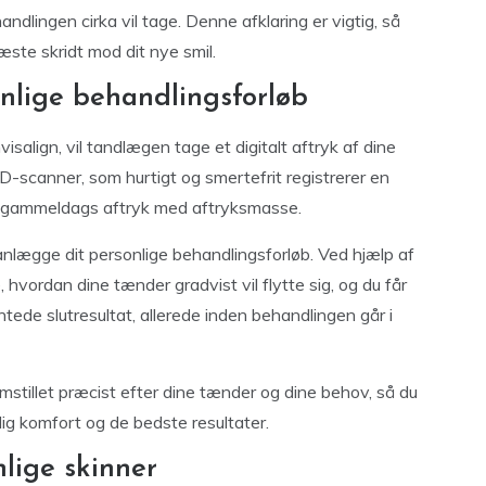
andlingen cirka vil tage. Denne afklaring er vigtig, så
 næste skridt mod dit nye smil.
onlige behandlingsforløb
visalign, vil tandlægen tage et digitalt aftryk af dine
-scanner, som hurtigt og smertefrit registrerer en
af gammeldags aftryk med aftryksmasse.
 planlægge dit personlige behandlingsforløb. Ved hjælp af
hvordan dine tænder gradvist vil flytte sig, og du får
ntede slutresultat, allerede inden behandlingen går i
emstillet præcist efter dine tænder og dine behov, så du
ulig komfort og de bedste resultater.
lige skinner