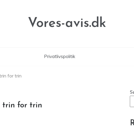
Vores-avis.dk
Privatlivspolitik
in for trin
S
trin for trin
R