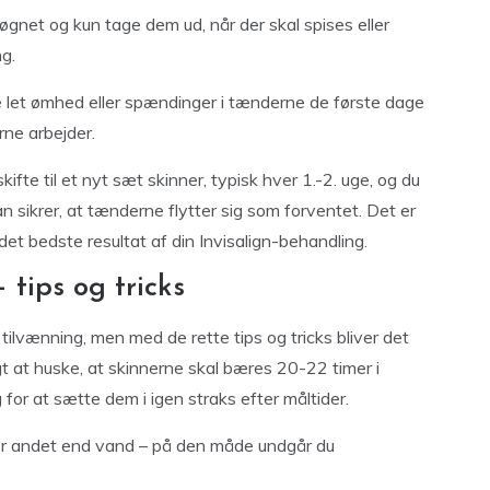
øgnet og kun tage dem ud, når der skal spises eller
g.
e let ømhed eller spændinger i tænderne de første dage
rne arbejder.
ifte til et nyt sæt skinner, typisk hver 1.-2. uge, og du
an sikrer, at tænderne flytter sig som forventet. Det er
det bedste resultat af din Invisalign-behandling.
tips og tricks
 tilvænning, men med de rette tips og tricks bliver det
tigt at huske, at skinnerne skal bæres 20-22 timer i
 for at sætte dem i igen straks efter måltider.
ikker andet end vand – på den måde undgår du