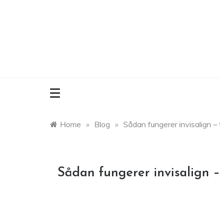
Skip
to
content
Home
»
Blog
»
Sådan fungerer invisalign – tr
Sådan fungerer invisalign – 