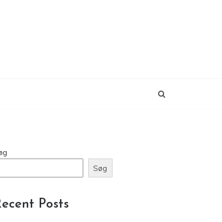
øg
Søg
ecent Posts