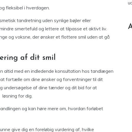
u
 fleksibel i hverdagen.
metisk tandretning uden synlige bøjler eller
A
ndre smertefuld og lettere at tilpasse et aktivt liv.
unge og voksne, der ønsker et flottere smil uden at gå
ring af dit smil
en altid med en indledende konsultation hos tandlægen
at fortælle om dine ønsker og forventninger til dit
g undersøgelse af dine tænder og dit bid for at
løsning for dig.
handlingen og kan høre mere om, hvordan forløbet
nne give dig en foreløbig vurdering af, hvilke