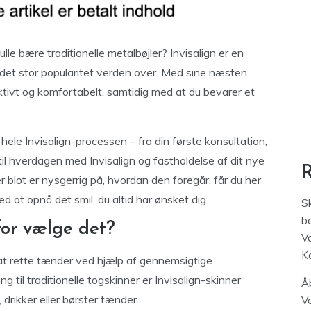
le bære traditionelle metalbøjler? Invisalign er en
ndet stor popularitet verden over. Med sine næsten
ktivt og komfortabelt, samtidig med at du bevarer et
m hele Invisalign-processen – fra din første konsultation,
, til hverdagen med Invisalign og fastholdelse af dit nye
 blot er nysgerrig på, hvordan den foregår, får du her
ed at opnå det smil, du altid har ønsket dig.
S
be
for vælge det?
V
K
 at rette tænder ved hjælp af gennemsigtige
g til traditionelle togskinner er Invisalign-skinner
Åb
 drikker eller børster tænder.
V