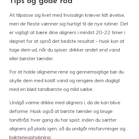
Tips og gode råd
At tilpasse sig livet med Invisalign kræver lidt øvelse,
men de fleste vænner sig hurtigt til de nye rutiner. Det
er vigtigt at bære dine aligners i mindst 20-22 timer i
døgnet for at opnå det bedste resultat – husk kun at
tage dem ud, når du spiser, drikker andet end vand
eller børster tænder.
For at holde alignerne rene og gennemsigtige bør du
skylle dem med koldt vand og rengøre dem dagligt
med en blød tandbørste og mild sæbe.
Undgå varme drikke med aligners i, da de kan blive
deforme. Husk også at børste tænder og bruge
tandtråd, hver gang du har spist, inden du sætter
aligners på plads igen, så du undgår misfarvninger og
bakterieophobning.