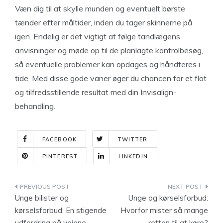
Væn dig til at skylle munden og eventuelt børste
tænder efter måltider, inden du tager skinnerne på
igen. Endelig er det vigtigt at følge tandlægens
anvisninger og møde op til de planlagte kontrolbesøg,
så eventuelle problemer kan opdages og håndteres i
tide. Med disse gode vaner øger du chancen for et flot
og tilfredsstillende resultat med din Invisalign-
behandling.
FACEBOOK
TWITTER
PINTEREST
LINKEDIN
Indlægsnavigation
Unge bilister og
Unge og kørselsforbud:
kørselsforbud: En stigende
Hvorfor mister så mange
udfordring på vejene
retten til at køre?