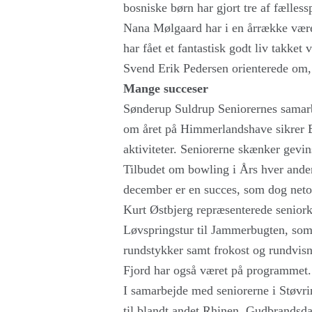
bosniske børn har gjort tre af fællessp
Nana Mølgaard har i en årrække være
har fået et fantastisk godt liv takk
Svend Erik Pedersen orienterede om, 
Mange succeser
Sønderup Suldrup Seniorernes samar
om året på Himmerlandshave sikrer Br
aktiviteter. Seniorerne skænker gevin
Tilbudet om bowling i Års hver anden
december er en succes, som dog netop
Kurt Østbjerg repræsenterede senior
Løvspringstur til Jammerbugten, so
rundstykker samt frokost og rundvis
Fjord har også været på programmet.
I samarbejde med seniorerne i Støv
til blandt andet Rhinen, Gudbrandsda