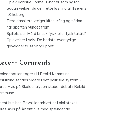
Oplev ikoniske Formel 1-baner som ny fan
Sådan vælger du den rette løsning til fliserens
i Silkeborg
Flere danskere vælger kitesurfing og sådan
har sporten vundet frem
Spillets stil: Hård britisk fysik eller tysk taktik?
Oplevelser i sølv: De bedste eventyrlige
gaveidéer til sølvbrylluppet
Recent Comments
koledebatten tager til i Rebild Kommune –
slutning sendes videre i det politiske system -
ores Avis
på
Skoleanalysen skaber debat i Rebild
ommune
ent hus hos Ravnkildearkivet er i biblioteket -
ores Avis
på
Åbent hus med spændende