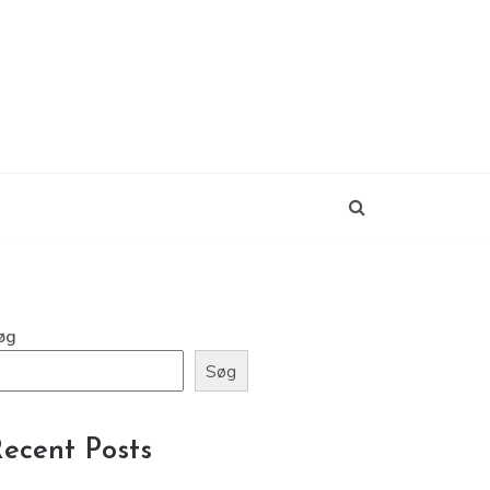
øg
Søg
ecent Posts