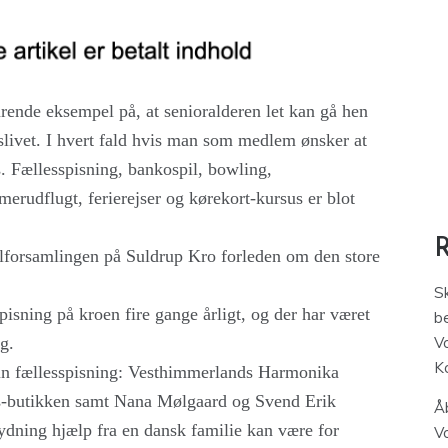
rende eksempel på, at senioralderen let kan gå hen
slivet. I hvert fald hvis man som medlem ønsker at
es. Fællesspisning, bankospil, bowling,
merudflugt, ferierejser og kørekort-kursus er blot
lforsamlingen på Suldrup Kro forleden om den store
S
pisning på kroen fire gange årligt, og der har været
be
g.
V
K
n fællesspisning: Vesthimmerlands Harmonika
butikken samt Nana Mølgaard og Svend Erik
Åb
ydning hjælp fra en dansk familie kan være for
V