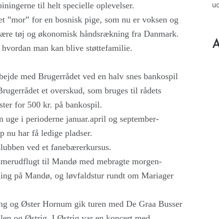
u
iningerne til helt specielle oplevelser.
t ”mor” for en bosnisk pige, som nu er voksen og
et være tøj og økonomisk håndsrækning fra Danmark.
A
hvordan man kan blive støttefamilie.
bejde med Brugerrådet ved en halv snes bankospil
ugerrådet et overskud, som bruges til rådets
ster for 500 kr. på bankospil.
 uge i perioderne januar.april og september-
 nu har få ledige pladser.
klubben ved et fanebærerkursus.
mmerudflugt til Mandø med mebragte morgen-
ning på Mandø, og løvfaldstur rundt om Mariager
ring og Øster Hornum gik turen med De Graa Busser
len og Østrig. I Østrig var en koncert med