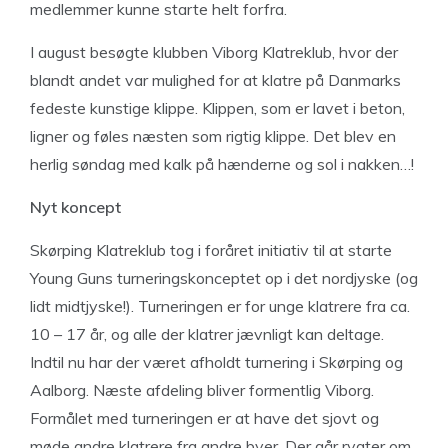
medlemmer kunne starte helt forfra.
I august besøgte klubben Viborg Klatreklub, hvor der
blandt andet var mulighed for at klatre på Danmarks
fedeste kunstige klippe. Klippen, som er lavet i beton,
ligner og føles næsten som rigtig klippe. Det blev en
herlig søndag med kalk på hænderne og sol i nakken…!
Nyt koncept
Skørping Klatreklub tog i foråret initiativ til at starte
Young Guns turneringskonceptet op i det nordjyske (og
lidt midtjyske!). Turneringen er for unge klatrere fra ca.
10 – 17 år, og alle der klatrer jævnligt kan deltage.
Indtil nu har der været afholdt turnering i Skørping og
Aalborg. Næste afdeling bliver formentlig Viborg.
Formålet med turneringen er at have det sjovt og
møde andre klatrere fra andre byer. Der går rygter om,