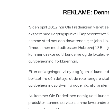
‘Siden april 2012 har Ole Frederiksen været 
ekspert med udgangspunkt i Tæppecenteret Stø
samme sted hos den daværende ejer John Houlbe
firmaet, men med adtressen Hobrovej 13B: – Je
kommer direkte ud til kunderne og de lokaler, h
gulvbelægning, forklarer han.
Efter omlægningen vil nye og ”gamle” kunder d
bortset fra dén detalje, at de ikke længere sk
gulvbelægningsprøver, få gode råd, uforbindend
Nu kommer Ole Frederiksen nemlig ud til kunde
produkter, samme service, samme leverandører