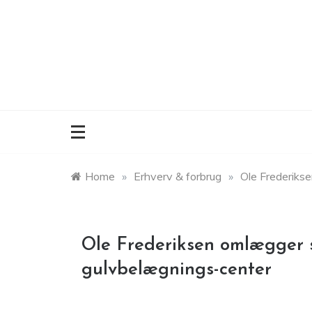
Skip
to
content
Home
»
Erhverv & forbrug
»
Ole Frederikse
Ole Frederiksen omlægger si
gulvbelægnings-center