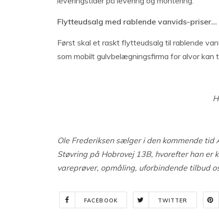
leveringstider på levering og montering.
Flytteudsalg med
rablende vanvids-priser…
Først skal et raskt flytteudsalg til rablende va
som mobilt gulvbelægningsfirma for alvor kan t
H
Ole Frederiksen sælger i den kommende tid 
Støvring på Hobrovej 13B, hvorefter han er kl
vareprøver, opmåling, uforbindende tilbud os
FACEBOOK
TWITTER