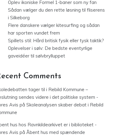
Oplev ikoniske Formel 1-baner som ny fan
Sådan vælger du den rette løsning til fliserens
i Silkeborg
Flere danskere vælger kitesurfing og sådan
har sporten vundet frem
Spillets stil: Hård britisk fysik eller tysk taktik?
Oplevelser i sølv: De bedste eventyrlige
gaveidéer til sølvbrylluppet
Recent Comments
koledebatten tager til i Rebild Kommune –
slutning sendes videre i det politiske system -
ores Avis
på
Skoleanalysen skaber debat i Rebild
ommune
ent hus hos Ravnkildearkivet er i biblioteket -
ores Avis
på
Åbent hus med spændende