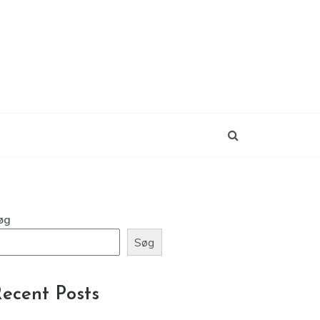
øg
Søg
ecent Posts