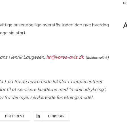
u
nvittige priser dog lige overstås, inden den nye hverdag
A
age sin start.
ans Henrik Laugesen,
hh@vores-avis.dk
ALT ud fra de nuværende lokaler i Tæppecenteret
ar til at servicere kunderne med ”mobil udrykning”,
v fra den nye, selvkørende forretningsmodel.
PINTEREST
LINKEDIN