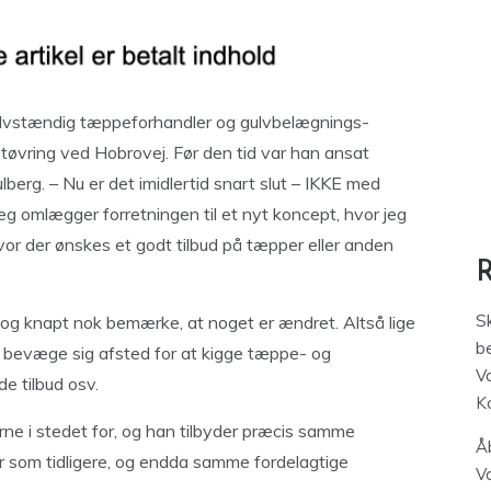
selvstændig tæppeforhandler og gulvbelægnings-
vring ved Hobrovej. Før den tid var han ansat
rg. – Nu er det imidlertid snart slut – IKKE med
g omlægger forretningen til et nyt koncept, hvor jeg
vor der ønskes et godt tilbud på tæpper eller anden
S
og knapt nok bemærke, at noget er ændret. Altså lige
be
al bevæge sig afsted for at kigge tæppe- og
V
e tilbud osv.
K
rne i stedet for, og han tilbyder præcis samme
Åb
 som tidligere, og endda samme fordelagtige
V