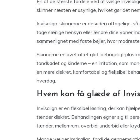
En af de største fordele ved at vælge Invisalign
skinner næsten er usynlige, hvilket gør det nem
Invisalign-skinnerne er desuden aftagelige, så 
tage særlige hensyn eller ændre dine vaner ma
sammenlignet med faste bøjler, hvor madrester
Skinnerne er lavet af et glat, behageligt plastmat
tandkødet og kinderne – en irritation, som man
en mere diskret, komfortabel og fleksibel beha
hverdag.
Hvem kan få glæde af Invis
Invisalign er en fleksibel løsning, der kan hjæ
tænder diskret. Behandlingen egner sig til pers
tænder, mellemrum, overbid, underbid eller kryd
Mange vælger Invisalign, fordi de gennemsigtig