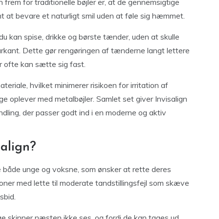
 frem for traditionelle bøjler er, at de gennemsigtige
t at bevare et naturligt smil uden at føle sig hæmmet.
du kan spise, drikke og børste tænder, uden at skulle
rkant. Dette gør rengøringen af tænderne langt lettere
 ofte kan sætte sig fast.
eriale, hvilket minimerer risikoen for irritation af
ge oplever med metalbøjler. Samlet set giver Invisalign
ndling, der passer godt ind i en moderne og aktiv
align?
lpe både unge og voksne, som ønsker at rette deres
oner med lette til moderate tandstillingsfejl som skæve
sbid.
e skinner næsten ikke ses, og fordi de kan tages ud