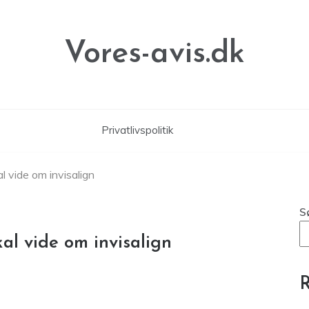
Vores-avis.dk
Privatlivspolitik
al vide om invisalign
S
kal vide om invisalign
R