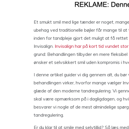
Et smukt smil med lige tænder er noget, man
ubehag ved traditionelle bøjler får mange til a
inden for tandpleje gjort det muligt at få rett
Invisalign.
Invisalign har på kort tid vundet stor
grund: Behandlingen tilbyder en mere fleksibel
ønsker et selvsikkert smil uden kompromis i h
I denne artikel guider vi dig gennem alt, du bør
behandlingen virker, hvorfor mange vælger Invis
glæde af den moderne tandregulering. Vi genn
skal være opmærksom på i dagligdagen, og hvilke
besvarer vi nogle af de mest almindelige spørg
tandregulering.
Er du klar til at smile med selvtillid? Så læs me