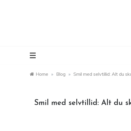
Skip
to
content
Home
»
Blog
»
Smil med selvtillid: Alt du sk
Smil med selvtillid: Alt du s