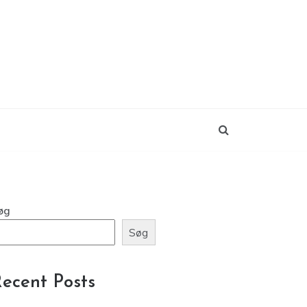
øg
Søg
ecent Posts