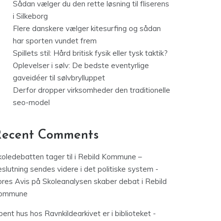
Sådan vælger du den rette løsning til fliserens
i Silkeborg
Flere danskere vælger kitesurfing og sådan
har sporten vundet frem
Spillets stil: Hård britisk fysik eller tysk taktik?
Oplevelser i sølv: De bedste eventyrlige
gaveidéer til sølvbrylluppet
Derfor dropper virksomheder den traditionelle
seo-model
Recent Comments
koledebatten tager til i Rebild Kommune –
slutning sendes videre i det politiske system -
ores Avis
på
Skoleanalysen skaber debat i Rebild
ommune
ent hus hos Ravnkildearkivet er i biblioteket -