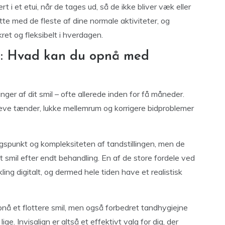
t i et etui, når de tages ud, så de ikke bliver væk eller
e med de fleste af dine normale aktiviteter, og
ret og fleksibelt i hverdagen.
er: Hvad kan du opnå med
nger af dit smil – ofte allerede inden for få måneder.
skæve tænder, lukke mellemrum og korrigere bidproblemer
spunkt og kompleksiteten af tandstillingen, men de
t smil efter endt behandling. En af de store fordele ved
kling digitalt, og dermed hele tiden have et realistisk
opnå et flottere smil, men også forbedret tandhygiejne
. Invisalign er altså et effektivt valg for dig, der