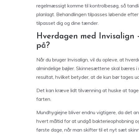
regelmæssigt komme til kontrolbesøg, så tandlæ
planlagt. Behandlingen tilpasses løbende efter
tilpasset dig og dine tænder.
Hverdagen med Invisalign
på?
Når du bruger Invisalign, vil du opleve, at h
almindelige bøjler. Skinnesættene skal bæres i
resultat, hvilket betyder, at de kun bør tages u
Det kan kræve lidt tilvænning at huske at tage
farten.
Mundhygiejne bliver endnu vigtigere, da det a
hvert måltid for at undgå bakterieophobning og
første dage, når man skifter til et nyt sæt skin