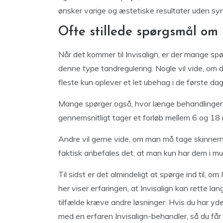
ønsker varige og æstetiske resultater uden synl
Ofte stillede spørgsmål om 
Når det kommer til Invisalign, er der mange sp
denne type tandregulering. Nogle vil vide, om de
fleste kun oplever et let ubehag i de første dag
Mange spørger også, hvor længe behandlingen v
gennemsnitligt tager et forløb mellem 6 og 18
Andre vil gerne vide, om man må tage skinnerne
faktisk anbefales det, at man kun har dem i m
Til sidst er det almindeligt at spørge ind til, om 
her viser erfaringen, at Invisalign kan rette la
tilfælde kræve andre løsninger. Hvis du har yde
med en erfaren Invisalign-behandler, så du får s