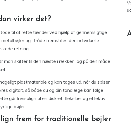
V
u
dan virker det?
tode til at rette tænder ved hjælp af gennemsigtige
A
r metalbøjler og -tråde fremstilles der individuelle
nskede retning.
, før man skifter til den næste i rækken, og på den måde
sæt.
ehageligt plastmateriale og kan tages ud, når du spiser,
yres digitalt, så både du og din tandlæge kan følge
te gør Invisalign til en diskret, fleksibel og effektiv
nlige bøjler.
ign frem for traditionelle bøjler