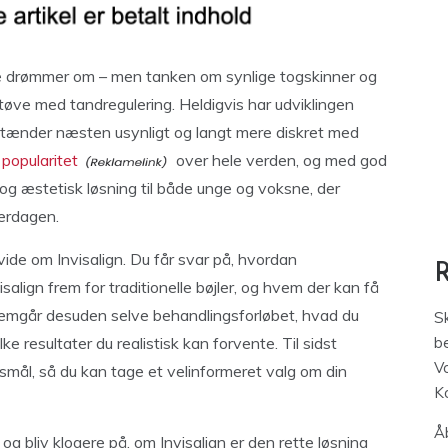
ge drømmer om – men tanken om synlige togskinner og
t tøve med tandregulering. Heldigvis har udviklingen
et tænder næsten usynligt og langt mere diskret med
 popularitet
over hele verden, og med god
 og æstetisk løsning til både unge og voksne, der
verdagen.
 vide om Invisalign. Du får svar på, hvordan
align frem for traditionelle bøjler, og hvem der kan få
emgår desuden selve behandlingsforløbet, hvad du
S
 resultater du realistisk kan forvente. Til sidst
be
V
smål, så du kan tage et velinformeret valg om din
K
Åb
d og bliv klogere på, om Invisalign er den rette løsning