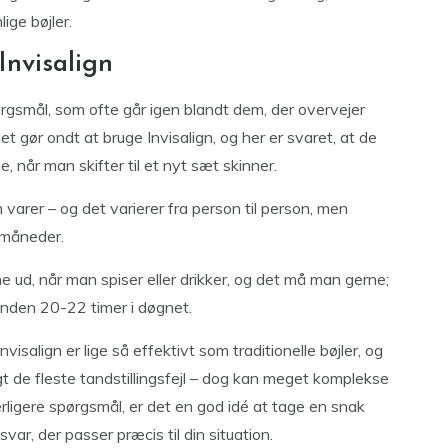
ige bøjler.
Invisalign
ørgsmål, som ofte går igen blandt dem, der overvejer
t gør ondt at bruge Invisalign, og her er svaret, at de
e, når man skifter til et nyt sæt skinner.
arer – og det varierer fra person til person, men
 måneder.
 ud, når man spiser eller drikker, og det må man gerne;
unden 20-22 timer i døgnet.
Invisalign er lige så effektivt som traditionelle bøjler, og
ngt de fleste tandstillingsfejl – dog kan meget komplekse
rligere spørgsmål, er det en god idé at tage en snak
var, der passer præcis til din situation.