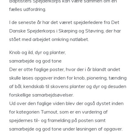
Baptisters Spejderkorps kan være sammen om en
fælles udfordring.
I de seneste år har det været spejderledere fra Det
Danske Spejderkorps i Skørping og Støvring, der har
stået med arbejdet omkring natløbet.
Knob og ild, dyr og planter,
samarbejde og god tone
Der er otte faglige poster, hvor der i år blandt andet
skulle løses opgaver inden for knob, pionering, tænding
af bål, kendskab til skovens planter og dyr og desuden
forskellige samarbejdsøvelser.
Ud over den faglige viden blev der også dystet inden
for kategorien Turnout, som er en vurdering af
spejdernes til- og framelding på posten samt
samarbejde og god tone under løsningen af opgaver.