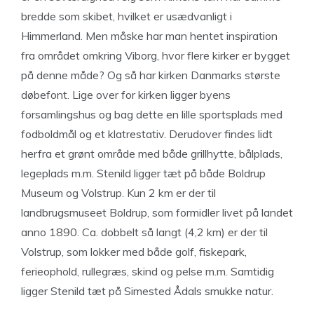
bredde som skibet, hvilket er usædvanligt i
Himmerland. Men måske har man hentet inspiration
fra området omkring Viborg, hvor flere kirker er bygget
på denne måde? Og så har kirken Danmarks største
døbefont. Lige over for kirken ligger byens
forsamlingshus og bag dette en lille sportsplads med
fodboldmål og et klatrestativ. Derudover findes lidt
herfra et grønt område med både grillhytte, bålplads,
legeplads m.m. Stenild ligger tæt på både Boldrup
Museum og Volstrup. Kun 2 km er der til
landbrugsmuseet Boldrup, som formidler livet på landet
anno 1890. Ca. dobbelt så langt (4,2 km) er der til
Volstrup, som lokker med både golf, fiskepark,
ferieophold, rullegræs, skind og pelse m.m. Samtidig
ligger Stenild tæt på Simested Ådals smukke natur.