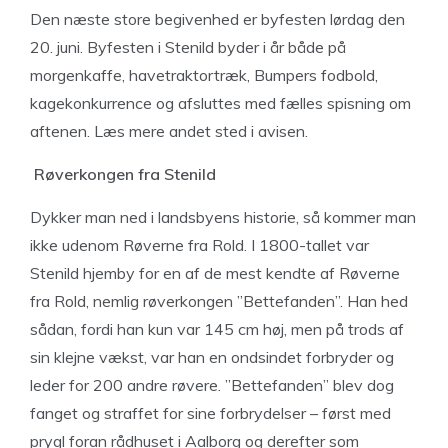
Den næste store begivenhed er byfesten lørdag den
20. juni. Byfesten i Stenild byder i år både på
morgenkaffe, havetraktortræk, Bumpers fodbold,
kagekonkurrence og afsluttes med fælles spisning om
aftenen. Læs mere andet sted i avisen.
Røverkongen fra Stenild
Dykker man ned i landsbyens historie, så kommer man
ikke udenom Røverne fra Rold. I 1800-tallet var
Stenild hjemby for en af de mest kendte af Røverne
fra Rold, nemlig røverkongen ”Bettefanden”. Han hed
sådan, fordi han kun var 145 cm høj, men på trods af
sin klejne vækst, var han en ondsindet forbryder og
leder for 200 andre røvere. ”Bettefanden” blev dog
fanget og straffet for sine forbrydelser – først med
prygl foran rådhuset i Aalborg og derefter som