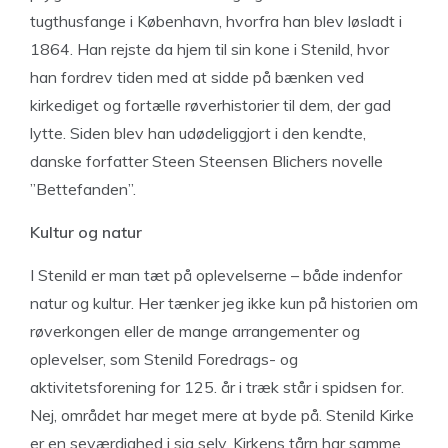
tugthusfange i København, hvorfra han blev løsladt i
1864. Han rejste da hjem til sin kone i Stenild, hvor
han fordrev tiden med at sidde på bænken ved
kirkediget og fortælle røverhistorier til dem, der gad
lytte. Siden blev han udødeliggjort i den kendte,
danske forfatter Steen Steensen Blichers novelle
”Bettefanden”.
Kultur og natur
I Stenild er man tæt på oplevelserne – både indenfor
natur og kultur. Her tænker jeg ikke kun på historien om
røverkongen eller de mange arrangementer og
oplevelser, som Stenild Foredrags- og
aktivitetsforening for 125. år i træk står i spidsen for.
Nej, området har meget mere at byde på. Stenild Kirke
er en seværdighed i sig selv. Kirkens tårn har samme