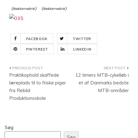
FACEBOOK
TWITTER
PINTEREST
LINKEDIN
Indlægsnavigation
Praktikophold skaffede
12 timers MTB-cykelløb i
læreplads til to friske piger
et af Danmarks bedste
fra Rebild
MTB-områder
Produktionsskole
Søg
Søg