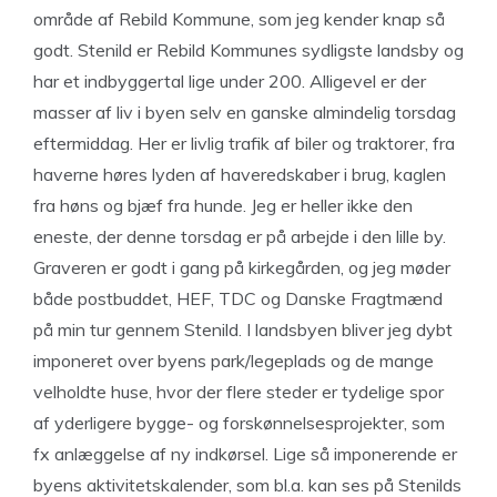
område af Rebild Kommune, som jeg kender knap så
godt. Stenild er Rebild Kommunes sydligste landsby og
har et indbyggertal lige under 200. Alligevel er der
masser af liv i byen selv en ganske almindelig torsdag
eftermiddag. Her er livlig trafik af biler og traktorer, fra
haverne høres lyden af haveredskaber i brug, kaglen
fra høns og bjæf fra hunde. Jeg er heller ikke den
eneste, der denne torsdag er på arbejde i den lille by.
Graveren er godt i gang på kirkegården, og jeg møder
både postbuddet, HEF, TDC og Danske Fragtmænd
på min tur gennem Stenild. I landsbyen bliver jeg dybt
imponeret over byens park/legeplads og de mange
velholdte huse, hvor der flere steder er tydelige spor
af yderligere bygge- og forskønnelsesprojekter, som
fx anlæggelse af ny indkørsel. Lige så imponerende er
byens aktivitetskalender, som bl.a. kan ses på Stenilds