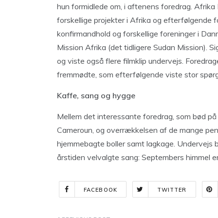
hun formidlede om, i aftenens foredrag. Afrika 
forskellige projekter i Afrika og efterfølgende fo
konfirmandhold og forskellige foreninger i Danm
Mission Afrika (det tidligere Sudan Mission). S
og viste også flere filmklip undervejs. Foredra
fremmødte, som efterfølgende viste stor spørg
Kaffe, sang og hygge
Mellem det interessante foredrag, som bød på f
Cameroun, og overrækkelsen af de mange peng
hjemmebagte boller samt lagkage. Undervejs bø
årstiden velvalgte sang: Septembers himmel er
FACEBOOK
TWITTER