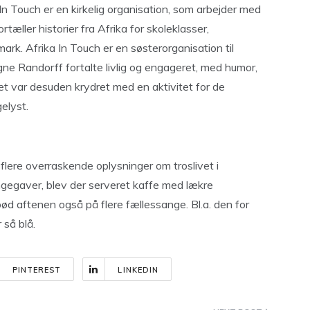
In Touch er en kirkelig organisation, som arbejder med
rtæller historier fra Afrika for skoleklasser,
ark. Afrika In Touch er en søsterorganisation til
igne Randorff fortalte livlig og engageret, med humor,
get var desuden krydret med en aktivitet for de
elyst.
lere overraskende oplysninger om troslivet i
egaver, blev der serveret kaffe med lækre
d aftenen også på flere fællessange. Bl.a. den for
 så blå.
PINTEREST
LINKEDIN