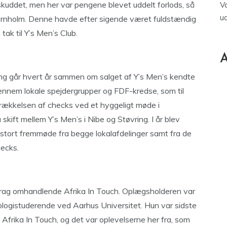
skuddet, men her var pengene blevet uddelt forlods, så
V
u
 Bornholm. Denne havde efter sigende været fuldstændig
ak til Y’s Men’s Club.
A
ring går hvert år sammen om salget af Y’s Men’s kendte
ennem lokale spejdergrupper og FDF-kredse, som til
errækkelsen af checks ved et hyggeligt møde i
kift mellem Y’s Men’s i Nibe og Støvring. I år blev
stort fremmøde fra begge lokalafdelinger samt fra de
ecks.
rag omhandlende Afrika In Touch. Oplægsholderen var
ologistuderende ved Aarhus Universitet. Hun var sidste
rika In Touch, og det var oplevelserne her fra, som