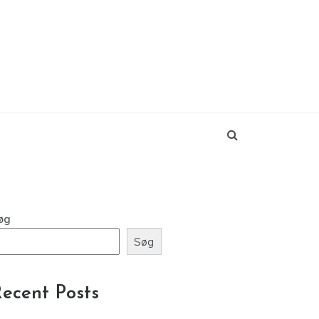
øg
Søg
ecent Posts