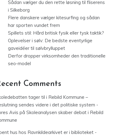
Sådan vælger du den rette løsning til fliserens
i Silkeborg
Flere danskere vælger kitesurfing og sådan
har sporten vundet frem
Spillets stil: Hård britisk fysik eller tysk taktik?
Oplevelser i sølv: De bedste eventyrlige
gaveidéer til sølvbrylluppet
Derfor dropper virksomheder den traditionelle
seo-model
Recent Comments
koledebatten tager til i Rebild Kommune –
slutning sendes videre i det politiske system -
ores Avis
på
Skoleanalysen skaber debat i Rebild
ommune
ent hus hos Ravnkildearkivet er i biblioteket -