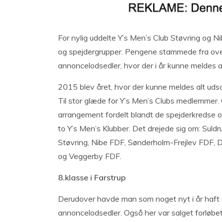
For nylig uddelte Y’s Men’s Club Støvring og Ni
og spejdergrupper. Pengene stammede fra over
annoncelodsedler, hvor der i år kunne meldes al
2015 blev året, hvor der kunne meldes alt udso
Til stor glæde for Y’s Men’s Clubs medlemmer.
arrangement fordelt blandt de spejderkredse o
to Y’s Men’s Klubber. Det drejede sig om: Sul
Støvring, Nibe FDF, Sønderholm-Frejlev FDF,
og Veggerby FDF.
8.klasse i Farstrup
Derudover havde man som noget nyt i år haft 8.
annoncelodsedler. Også her var salget forløbet t