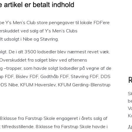
be Y’s Men’s Club store pengegaver til lokale FDF’ere
skuddet ved salg af Y’s Men’s Clubs
t udsolgt i Nibe og Støvring.
lgt. De i alt 3500 lodsedler blev nærmest revet væk.
 Overskuddet fra salget blev ved aftenens
g –tropper, som havde solgt lodsedler på vegne af de
drup FDF, Bislev FDF, Godthåb FDF, Støvring FDF, DDS
 DDS Nibe, KFUM Haverslev, KFUM Gerding-Blenstrup
S
be
V
K
klasse fra Farstrup Skole engageret i årets salg af
ilfredsstillende. 8.klasse fra Farstrup Skole havde i
Åb