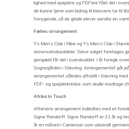
lighed med spejdere og FDF’ere fået del i over
de kunne tjene som bidrag til klassens tur til
forrygende, så de glade elever sendte en varm t
Fælles arrangement
Y’s Men’s Club i Nibe og Y’s Men’s Club i Støv
annoncelodseddeler. Selve salget foretages g
gengæld får del i overskuddet. I år foregik ov
Sognegården i Støvring. Arrangementet går på s
arrangementet således afholdt i Støvring med 
FDF- og spejderkredse, som skulle modtage ch
Afrika In Touch
Aftenens arrangement indledtes med et fored
Signe Randorff. Signe Randorff er 21 år og te
år en måned i Cameroun som udsendt gennem Af