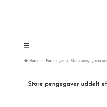
Skip
to
content
Home
»
Foreninger
»
Store pengegaver udde
Store pengegaver uddelt eft