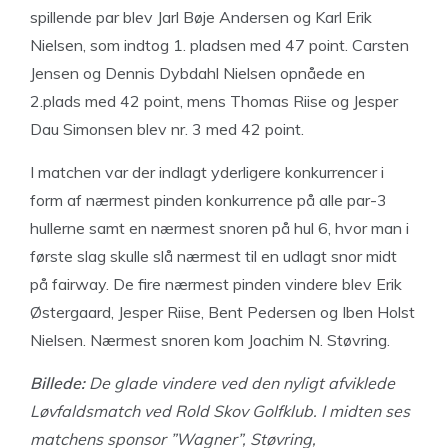
spillende par blev Jarl Bøje Andersen og Karl Erik
Nielsen, som indtog 1. pladsen med 47 point. Carsten
Jensen og Dennis Dybdahl Nielsen opnåede en
2.plads med 42 point, mens Thomas Riise og Jesper
Dau Simonsen blev nr. 3 med 42 point.
I matchen var der indlagt yderligere konkurrencer i
form af nærmest pinden konkurrence på alle par-3
hullerne samt en nærmest snoren på hul 6, hvor man i
første slag skulle slå nærmest til en udlagt snor midt
på fairway. De fire nærmest pinden vindere blev Erik
Østergaard, Jesper Riise, Bent Pedersen og Iben Holst
Nielsen. Nærmest snoren kom Joachim N. Støvring.
Billede:
De glade vindere ved den nyligt afviklede
Løvfaldsmatch ved Rold Skov Golfklub. I midten ses
matchens sponsor ”Wagner”, Støvring,