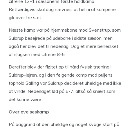
cifrene 12-1 i sæsonens første holdkamp.
Retfærdigvis skal dog nævnes, at hel ni af kampene
gik over tre sæt.
Næste kamp var på hjemmebane mod Svenstrup, som
Suldrup besejrede på udebane i sidste sæson, men
også her blev det til nederlag. Dog et mere behersket
af slagsen med cifrene 8-5.
Derefter blev der fløjtet op til hård fysisk træning i
Suldrup-lejren, og i den følgende kamp mod puljens
tophold Salling var Suldrup decideret uheldige med ikke
at vinde. Nederlaget lød på 6-7, altså så snært som
det kunne være.
Overlevelseskamp
På baggrund af den uheldige og noget svage start på