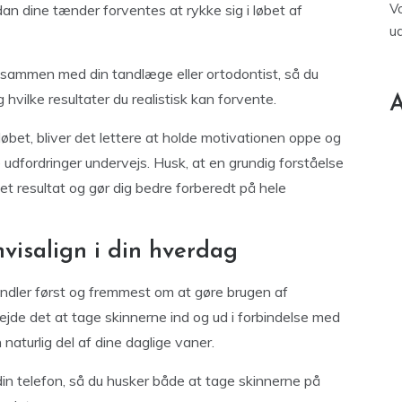
V
rdan dine tænder forventes at rykke sig i løbet af
u
sammen med din tandlæge eller ortodontist, så du
 hvilke resultater du realistisk kan forvente.
A
øbet, bliver det lettere at holde motivationen oppe og
 udfordringer undervejs. Husk, at en grundig forståelse
et resultat og gør dig bedre forberedt på hele
visalign i din hverdag
 handler først og fremmest om at gøre brugen af
bejde det at tage skinnerne ind og ud i forbindelse med
 naturlig del af dine daglige vaner.
in telefon, så du husker både at tage skinnerne på