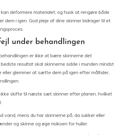
 kan deformere materialet, og husk at rengøre både
 dem i igen. God pleje af dine skinner bidrager til et
ingsproces.
fejl under behandlingen
n-behandlingen er ikke at bære skinnerne det
t bedste resultat skal skinnerne sidde i munden mindst
e eller glemmer at sætte dem på igen efter måltider,
andlingen.
r ikke skifte til næste sæt skinner efter planen, hvilket
t.
nd vand, mens du har skinnerne på, da sukker eller
nder og skinne og øge risikoen for huller.