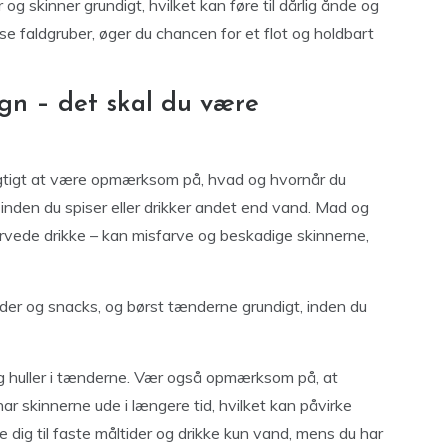
 skinner grundigt, hvilket kan føre til dårlig ånde og
 faldgruber, øger du chancen for et flot og holdbart
gn – det skal du være
gtigt at være opmærksom på, hvad og hvornår du
, inden du spiser eller drikker andet end vand. Mad og
farvede drikke – kan misfarve og beskadige skinnerne,
tider og snacks, og børst tænderne grundigt, inden du
g huller i tænderne. Vær også opmærksom på, at
r skinnerne ude i længere tid, hvilket kan påvirke
e dig til faste måltider og drikke kun vand, mens du har