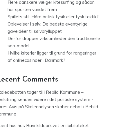
Flere danskere vælger kitesurfing og sådan
har sporten vundet frem
Spillets stil: Hård britisk fysik eller tysk taktik?
Oplevelser i sølv: De bedste eventyrlige
gaveidéer til sølvbrylluppet
Derfor dropper virksomheder den traditionelle
seo-model
Hvilke kriterier ligger til grund for rangeringer
af onlinecasinoer i Danmark?
Recent Comments
koledebatten tager til i Rebild Kommune –
slutning sendes videre i det politiske system -
ores Avis
på
Skoleanalysen skaber debat i Rebild
ommune
ent hus hos Ravnkildearkivet er i biblioteket -