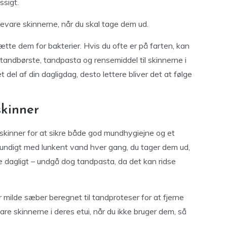
ssigt.
bevare skinnerne, når du skal tage dem ud.
te dem for bakterier. Hvis du ofte er på farten, kan
 tandbørste, tandpasta og rensemiddel til skinnerne i
et del af din dagligdag, desto lettere bliver det at følge
skinner
-skinner for at sikre både god mundhygiejne og et
grundigt med lunkent vand hver gang, du tager dem ud,
e dagligt – undgå dog tandpasta, da det kan ridse
r milde sæber beregnet til tandproteser for at fjerne
are skinnerne i deres etui, når du ikke bruger dem, så