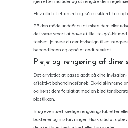
igen efter måltider og at rengøre dem regelmæ
Hav altid et etui med dig, så du sikkert kan op
På den måde undgår du at miste dem eller udsæt
det være smart at have et lille “to-go”-kit med
tasken. Jo mere du gør Invisalign til en integrer
behandlingen og opnå et godt resultat.
Pleje og rengøring af dine 
Det er vigtigt at passe godt på dine Invisalign
effektivt behandlingsforløb. Skyld skinnerne 
og børst dem forsigtigt med en blød tandbørst
plastikken.
Brug eventuelt særlige rengøringstabletter elle
bakterier og misfarvninger. Husk altid at opbev
de ikke bliver beskadiget eller forsvinder.