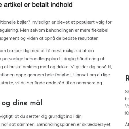
ionelle bøjler? Invisalign er blevet et populært valg for
regulering. Men selvom behandlingen er mere fleksibel
ngagement og viden at opnå de bedste resultater.
 som hjælper dig med at få mest muligt ud af din
in personlige behandlingsplan til daglig håndtering af
g at huske omkring mad og drikke. Vi guider dig også til,
vationen oppe gennem hele forløbet. Uanset om du lige
t starte, vil du her finde gode råd til en nemmere og
S
be
 og dine mål
V
K
igtigt, at du sætter dig grundigt ind i din
ge har sat sammen. Behandlingsplanen er skræddersyet
Åb