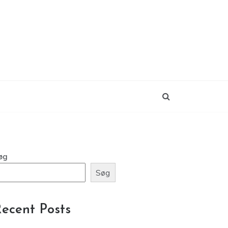
øg
Søg
ecent Posts