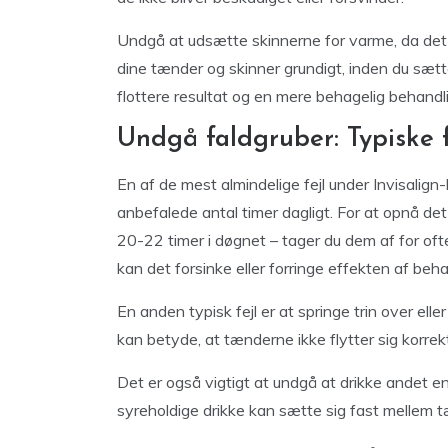
Undgå at udsætte skinnerne for varme, da det
dine tænder og skinner grundigt, inden du sætter
flottere resultat og en mere behagelig behandl
Undgå faldgruber: Typiske 
En af de mest almindelige fejl under Invisalig
anbefalede antal timer dagligt. For at opnå de
20-22 timer i døgnet – tager du dem af for oft
kan det forsinke eller forringe effekten af beh
En anden typisk fejl er at springe trin over elle
kan betyde, at tænderne ikke flytter sig korrek
Det er også vigtigt at undgå at drikke andet e
syreholdige drikke kan sætte sig fast mellem tæ