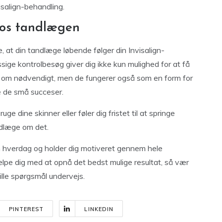
isalign-behandling.
hos tandlægen
, at din tandlæge løbende følger din Invisalign-
ige kontrolbesøg giver dig ikke kun mulighed for at få
n om nødvendigt, men de fungerer også som en form for
re de små succeser.
e dine skinner eller føler dig fristet til at springe
ndlæge om det.
in hverdag og holder dig motiveret gennem hele
jælpe dig med at opnå det bedst mulige resultat, så vær
ille spørgsmål undervejs.
PINTEREST
LINKEDIN