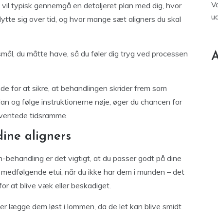
V
t vil typisk gennemgå en detaljeret plan med dig, hvor
u
lytte sig over tid, og hvor mange sæt aligners du skal
smål, du måtte have, så du føler dig tryg ved processen
A
e for at sikre, at behandlingen skrider frem som
lan og følge instruktionerne nøje, øger du chancen for
rventede tidsramme.
ine aligners
gn-behandling er det vigtigt, at du passer godt på dine
t medfølgende etui, når du ikke har dem i munden – det
or at blive væk eller beskadiget.
ller lægge dem løst i lommen, da de let kan blive smidt