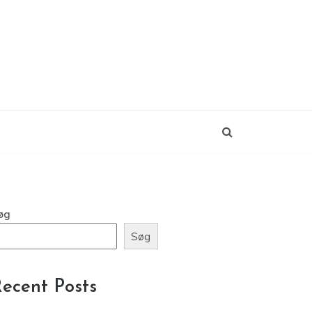
øg
Søg
ecent Posts