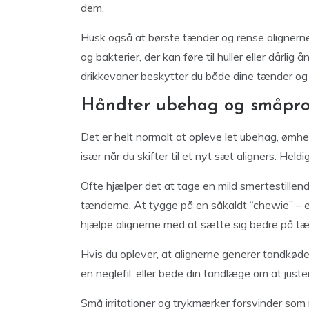
dem.
Husk også at børste tænder og rense alignerne
og bakterier, der kan føre til huller eller dår
drikkevaner beskytter du både dine tænder og d
Håndter ubehag og småpro
Det er helt normalt at opleve let ubehag, ømhed
især når du skifter til et nyt sæt aligners. Heldi
Ofte hjælper det at tage en mild smertestillen
tænderne. At tygge på en såkaldt “chewie” – e
hjælpe alignerne med at sætte sig bedre på tæ
Hvis du oplever, at alignerne generer tandkødet
en neglefil, eller bede din tandlæge om at just
Små irritationer og trykmærker forsvinder som r