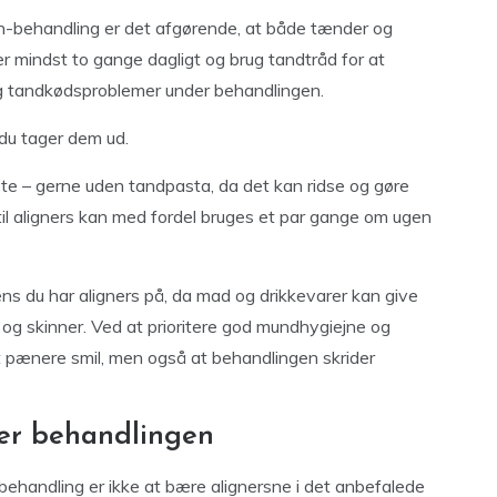
lign-behandling er det afgørende, at både tænder og
er mindst to gange dagligt og brug tandtråd for at
 og tandkødsproblemer under behandlingen.
 du tager dem ud.
ste – gerne uden tandpasta, da det kan ridse og gøre
 til aligners kan med fordel bruges et par gange om ugen
ns du har aligners på, da mad og drikkevarer kan give
g skinner. Ved at prioritere god mundhygiejne og
 et pænere smil, men også at behandlingen skrider
der behandlingen
-behandling er ikke at bære alignersne i det anbefalede