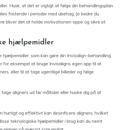
ler. Husk, at det er vigtigt at følge din behandlingsplan
øles fristende i perioder med ubehag. Jo bedre du
e bliver det at holde motivationen oppe og sikre et
ke hjælpemidler
e hjælpemidler, som kan gøre din Invisalign-behandling
or eksempel at bruge Invisaligns egen app til at
ners, eller til at tage ugentlige billeder og følge
ge aligners ud før måltider eller huske dig på at
urtigt og effektivt kan desinficere aligners, hvilket
 disse teknologiske hjælpemidler i brug kan du nemt
er planen så præcist som muligt.