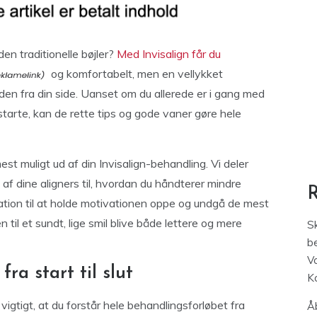
n traditionelle bøjler?
Med Invisalign får du
og komfortabelt, men en vellykket
en fra din side. Uanset om du allerede er i gang med
 starte, kan de rette tips og gode vaner gøre hele
 mest muligt ud af din Invisalign-behandling. Vi deler
g af dine aligners til, hvordan du håndterer mindre
ration til at holde motivationen oppe og undgå de mest
 til et sundt, lige smil blive både lettere og mere
S
be
V
ra start til slut
K
 vigtigt, at du forstår hele behandlingsforløbet fra
Åb