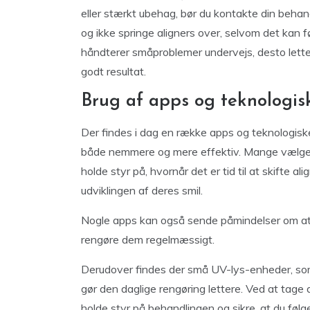
eller stærkt ubehag, bør du kontakte din behand
og ikke springe aligners over, selvom det kan f
håndterer småproblemer undervejs, desto letter
godt resultat.
Brug af apps og teknologis
Der findes i dag en række apps og teknologisk
både nemmere og mere effektiv. Mange vælger f
holde styr på, hvornår det er tid til at skifte alig
udviklingen af deres smil.
Nogle apps kan også sende påmindelser om at ta
rengøre dem regelmæssigt.
Derudover findes der små UV-lys-enheder, som h
gør den daglige rengøring lettere. Ved at tage
holde styr på behandlingen og sikre, at du følg