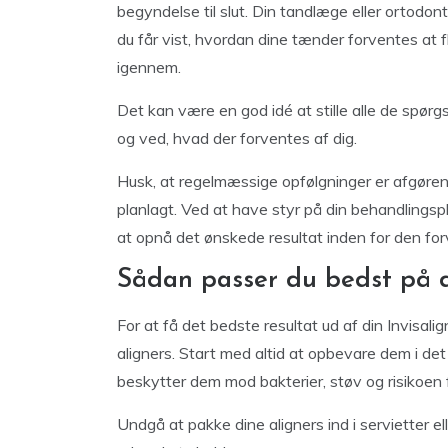
begyndelse til slut. Din tandlæge eller ortodon
du får vist, hvordan dine tænder forventes at f
igennem.
Det kan være en god idé at stille alle de spørg
og ved, hvad der forventes af dig.
Husk, at regelmæssige opfølgninger er afgørend
planlagt. Ved at have styr på din behandlingsp
at opnå det ønskede resultat inden for den fo
Sådan passer du bedst på d
For at få det bedste resultat ud af din Invisali
aligners. Start med altid at opbevare dem i de
beskytter dem mod bakterier, støv og risikoen f
Undgå at pakke dine aligners ind i servietter e