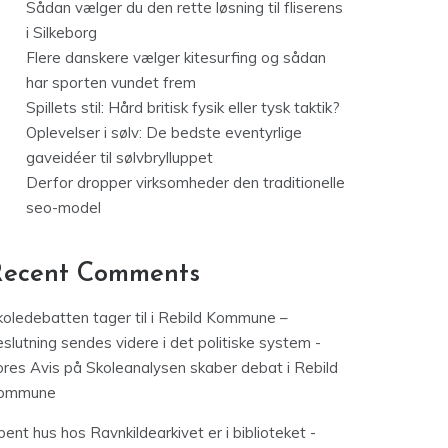
Sådan vælger du den rette løsning til fliserens
i Silkeborg
Flere danskere vælger kitesurfing og sådan
har sporten vundet frem
Spillets stil: Hård britisk fysik eller tysk taktik?
Oplevelser i sølv: De bedste eventyrlige
gaveidéer til sølvbrylluppet
Derfor dropper virksomheder den traditionelle
seo-model
Recent Comments
koledebatten tager til i Rebild Kommune –
slutning sendes videre i det politiske system -
ores Avis
på
Skoleanalysen skaber debat i Rebild
ommune
ent hus hos Ravnkildearkivet er i biblioteket -