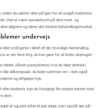
, inden du sætter dem på igen for at undgå madrester
lig ånde. Ved at være opmærksom på dine mad- og
ine alignere og sikrer det bedste behandlingsresultat.
blemer undervejs
 eller små gener i løbet af din Invisalign-behandling,
gvis er der flere ting, du kan gøre for at lindre ubehaget.
de tablet, såsom paracetamol, hvis du føler ømhed i
n lille silikonepude, du bider sammen om – kan også
nderne og afhjælpe tryk.
 eller kinderne, kan du forsigtigt file skarpe kanter med
ere dem.
egel af sig selv efter et par dage, men opstår der sår