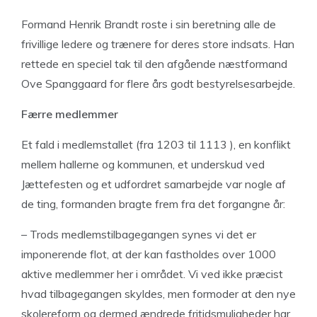
Formand Henrik Brandt roste i sin beretning alle de
frivillige ledere og trænere for deres store indsats. Han
rettede en speciel tak til den afgående næstformand
Ove Spanggaard for flere års godt bestyrelsesarbejde.
Færre medlemmer
Et fald i medlemstallet (fra 1203 til 1113 ), en konflikt
mellem hallerne og kommunen, et underskud ved
Jættefesten og et udfordret samarbejde var nogle af
de ting, formanden bragte frem fra det forgangne år:
– Trods medlemstilbagegangen synes vi det er
imponerende flot, at der kan fastholdes over 1000
aktive medlemmer her i området. Vi ved ikke præcist
hvad tilbagegangen skyldes, men formoder at den nye
skolereform og dermed ændrede fritidsmuligheder har