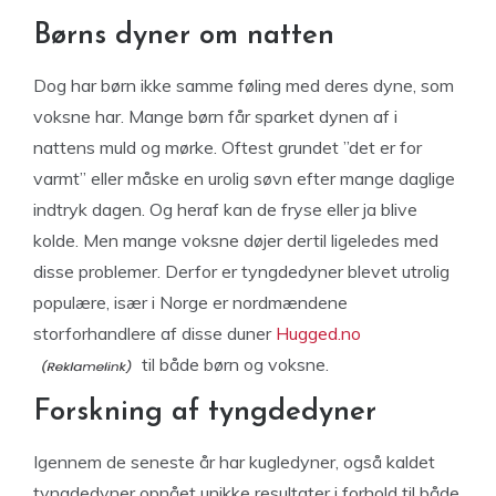
Børns dyner om natten
Dog har børn ikke samme føling med deres dyne, som
voksne har. Mange børn får sparket dynen af i
nattens muld og mørke. Oftest grundet ”det er for
varmt” eller måske en urolig søvn efter mange daglige
indtryk dagen. Og heraf kan de fryse eller ja blive
kolde. Men mange voksne døjer dertil ligeledes med
disse problemer. Derfor er tyngdedyner blevet utrolig
populære, især i Norge er nordmændene
storforhandlere af disse duner
Hugged.no
til både børn og voksne.
Forskning af tyngdedyner
Igennem de seneste år har kugledyner, også kaldet
tyngdedyner opnået unikke resultater i forhold til både