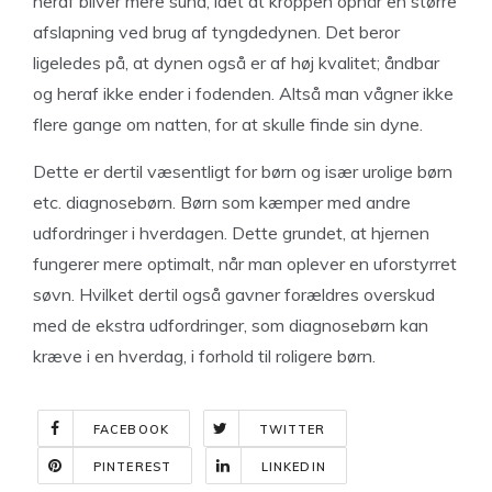
heraf bliver mere sund, idet at kroppen opnår en større
afslapning ved brug af tyngdedynen. Det beror
ligeledes på, at dynen også er af høj kvalitet; åndbar
og heraf ikke ender i fodenden. Altså man vågner ikke
flere gange om natten, for at skulle finde sin dyne.
Dette er dertil væsentligt for børn og især urolige børn
etc. diagnosebørn. Børn som kæmper med andre
udfordringer i hverdagen. Dette grundet, at hjernen
fungerer mere optimalt, når man oplever en uforstyrret
søvn. Hvilket dertil også gavner forældres overskud
med de ekstra udfordringer, som diagnosebørn kan
kræve i en hverdag, i forhold til roligere børn.
FACEBOOK
TWITTER
PINTEREST
LINKEDIN