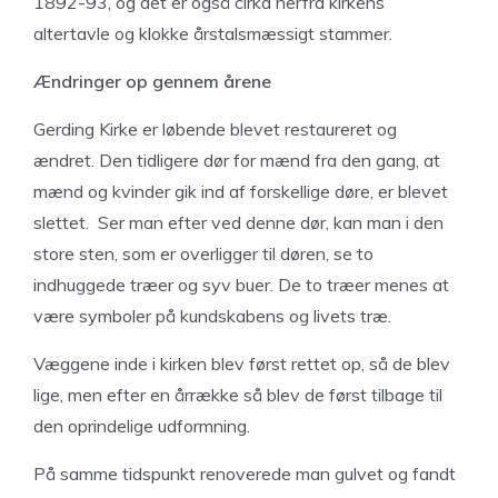
1892-93, og det er også cirka herfra kirkens
altertavle og klokke årstalsmæssigt stammer.
Ændringer op gennem årene
Gerding Kirke er løbende blevet restaureret og
ændret. Den tidligere dør for mænd fra den gang, at
mænd og kvinder gik ind af forskellige døre, er blevet
slettet.
Ser man efter ved denne dør, kan man i den
store sten, som er overligger til døren, se to
indhuggede træer og syv buer. De to træer menes at
være symboler på kundskabens og livets træ.
Væggene inde i kirken blev først rettet op, så de blev
lige, men efter en årrække så blev de først tilbage til
den oprindelige udformning.
På samme tidspunkt renoverede man gulvet og fandt