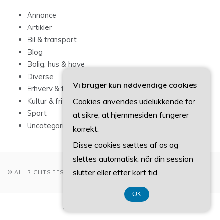
Annonce
Artikler
Bil & transport
Blog
Bolig, hus & have
Diverse
Vi bruger kun nødvendige cookies
Erhverv & forbrug
Cookies anvendes udelukkende for
Kultur & fritid
Sport
at sikre, at hjemmesiden fungerer
Uncategorized
korrekt.
Disse cookies sættes af os og
slettes automatisk, når din session
slutter eller efter kort tid.
© ALL RIGHTS RESERVED 2022
OK
CVR-Nummer 374 077 39