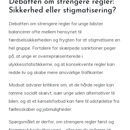
Debatten om strengere regler:
Sikkerhed eller stigmatisering?
Debatten om strengere regler for unge bilister
balancerer ofte mellem hensynet til
færdselssikkerheden og frygten for at stigmatisere en
hel gruppe. Fortalere for skærpede sanktioner peger
på, at unge er overrepræsenterede i
ulykkesstatistikkerne, og at konsekvente regler kan
redde liv og skabe mere ansvarlige trafikanter.
Modsat advarer kritikere om, at de hårde regler kan
ramme socialt skævt, især unge uden alternativer til
bilen, og at et kørselsforbud kan føre til udstødelse fra
fællesskaber og jobmuligheder.
Spørgsmålet er derfor, om strengere regler først og
fremmest beskytter unge – eller om de risikerer at