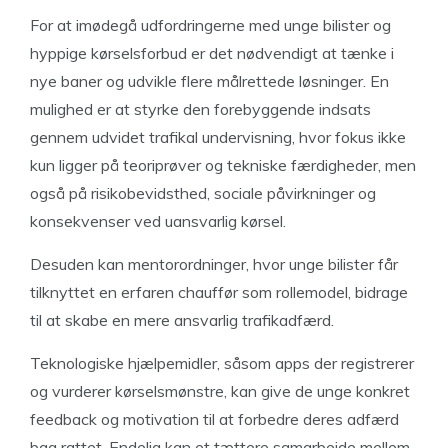
For at imødegå udfordringerne med unge bilister og
hyppige kørselsforbud er det nødvendigt at tænke i
nye baner og udvikle flere målrettede løsninger. En
mulighed er at styrke den forebyggende indsats
gennem udvidet trafikal undervisning, hvor fokus ikke
kun ligger på teoriprøver og tekniske færdigheder, men
også på risikobevidsthed, sociale påvirkninger og
konsekvenser ved uansvarlig kørsel.
Desuden kan mentorordninger, hvor unge bilister får
tilknyttet en erfaren chauffør som rollemodel, bidrage
til at skabe en mere ansvarlig trafikadfærd.
Teknologiske hjælpemidler, såsom apps der registrerer
og vurderer kørselsmønstre, kan give de unge konkret
feedback og motivation til at forbedre deres adfærd
bag rattet. Endelig kan et tættere samarbejde mellem