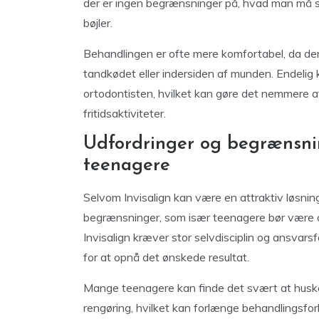
der er ingen begrænsninger på, hvad man må spi
bøjler.
Behandlingen er ofte mere komfortabel, da der i
tandkødet eller indersiden af munden. Endelig 
ortodontisten, hvilket kan gøre det nemmere a
fritidsaktiviteter.
Udfordringer og begrænsnin
teenagere
Selvom Invisalign kan være en attraktiv løsnin
begrænsninger, som især teenagere bør være o
Invisalign kræver stor selvdisciplin og ansvars
for at opnå det ønskede resultat.
Mange teenagere kan finde det svært at huske a
rengøring, hvilket kan forlænge behandlingsfor