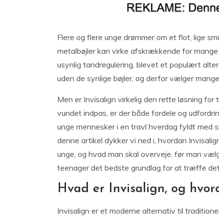
Flere og flere unge drømmer om et flot, lige sm
metalbøjler kan virke afskrækkende for mange t
usynlig tandregulering, blevet et populært alter
uden de synlige bøjler, og derfor vælger mang
Men er Invisalign virkelig den rette løsning f
vundet indpas, er der både fordele og udfordr
unge mennesker i en travl hverdag fyldt med sko
denne artikel dykker vi ned i, hvordan Invisalig
unge, og hvad man skal overveje, før man vælg
teenager det bedste grundlag for at træffe det r
Hvad er Invisalign, og hvo
Invisalign er et moderne alternativ til tradition