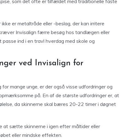
se, som det ofte er tilfældet med traditionelle faste
kke er metaltråde eller -beslag, der kan irritere
kræver Invisalign færre besøg hos tandlægen eller
t passe ind i en travl hverdag med skole og
ger ved Invisalign for
g for mange unge, er der også visse udfordringer og
pmærksomme på. En af de største udfordringer er, at
følelse, da skinnerne skal bæres 20-22 timer i døgnet
t sætte skinnerne i igen efter måltider eller
løbet eller mindske effekten.