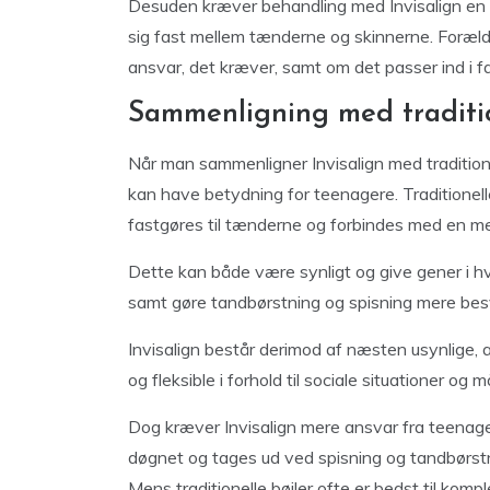
Desuden kræver behandling med Invisalign en
sig fast mellem tænderne og skinnerne. Forældr
ansvar, det kræver, samt om det passer ind i fa
Sammenligning med traditio
Når man sammenligner Invisalign med traditionel
kan have betydning for teenagere. Traditionelle
fastgøres til tænderne og forbindes med en me
Dette kan både være synligt og give gener i hv
samt gøre tandbørstning og spisning mere bes
Invisalign består derimod af næsten usynlige, a
og fleksible i forhold til sociale situationer og må
Dog kræver Invisalign mere ansvar fra teenage
døgnet og tages ud ved spisning og tandbørstn
Mens traditionelle bøjler ofte er bedst til komp