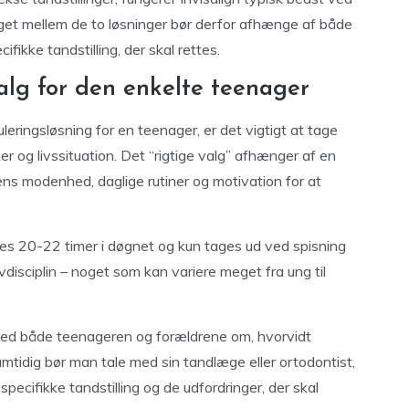
lget mellem de to løsninger bør derfor afhænge af både
kke tandstilling, der skal rettes.
alg for den enkelte teenager
eringsløsning for en teenager, er det vigtigt at tage
 og livssituation. Det “rigtige valg” afhænger af en
ns modenhed, daglige rutiner og motivation for at
res 20-22 timer i døgnet og kun tages ud ved spisning
disciplin – noget som kan variere meget fra ung til
 med både teenageren og forældrene om, hvorvidt
amtidig bør man tale med sin tandlæge eller ortodontist,
specifikke tandstilling og de udfordringer, der skal