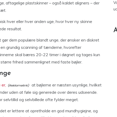
V
 aftagelige plastskinner – også kaldet aligners – der
u
sæt.
isk hver eller hver anden uge, hvor hver ny skinne
de resultat.
A
et gør dem populære blandt unge, der ønsker en diskret
d en grundig scanning af tænderne, hvorefter
Skinnerne skal bæres 20-22 timer i døgnet og tages kun
 større frihed sammenlignet med faste bøjler.
unge
 er,
at bøjlerne er næsten usynlige, hvilket
ænder uden at føle sig generede over deres udseende.
r selvtillid og selvbillede ofte fylder meget.
det er lettere at opretholde en god mundhygiejne, og