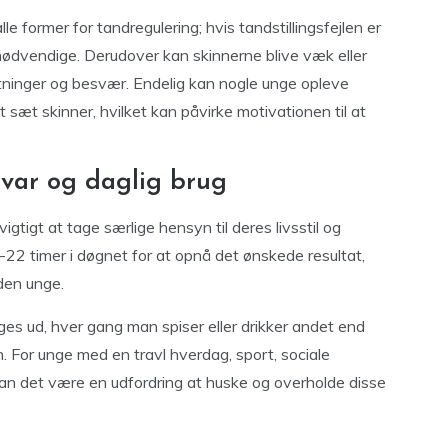
le former for tandregulering; hvis tandstillingsfejlen er
 nødvendige. Derudover kan skinnerne blive væk eller
tninger og besvær. Endelig kan nogle unge opleve
yt sæt skinner, hvilket kan påvirke motivationen til at
nsvar og daglig brug
igtigt at tage særlige hensyn til deres livsstil og
22 timer i døgnet for at opnå det ønskede resultat,
 den unge.
ges ud, hver gang man spiser eller drikker andet end
n. For unge med en travl hverdag, sport, sociale
 kan det være en udfordring at huske og overholde disse