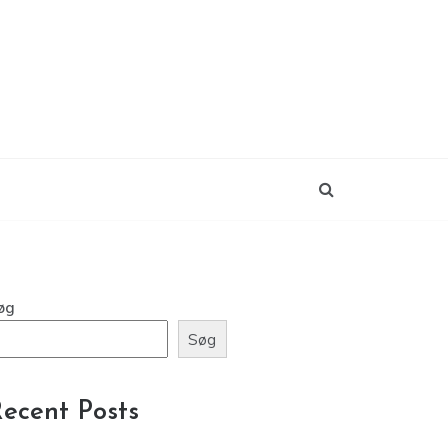
øg
Søg
ecent Posts