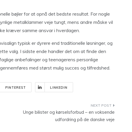
lle bøjler for at opnå det bedste resultat. For nogle
 synlige metalklammer veje tungt, mens andre måske vil
ikke kræver samme ansvar i hverdagen.
salign typisk er dyrere end traditionelle løsninger, og
 dette valg. I sidste ende handler det om at finde den
aglige anbefalinger og teenagerens personlige
gennemføres med størst mulig succes og tilfredshed.
PINTEREST
LINKEDIN
Unge bilister og kørselsforbud – en voksende
udfordring på de danske veje