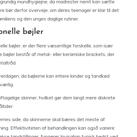
 grundig mundhygiejne, da madrester nemt kan sætte
e bør derfor overveje, om deres teenager er klar til det
miliens og den unges daglige rutiner.
nelle bøjler
le bøjler, er der flere væsentlige forskelle, som især
 bøjler består af metal- eller keramiske brackets, der
taltråd.
erdagen, da bøjlerne kan irritere kinder og tandkød
værlig.
ftagelige skinner, hvilket gør dem langt mere diskrete
ltider.
rnes side, da skinnerne skal bæres det meste af
ing. Effektiviteten af behandlingen kan også variere:
lekse tandstillinger, fungerer Invisalign typisk bedst ved