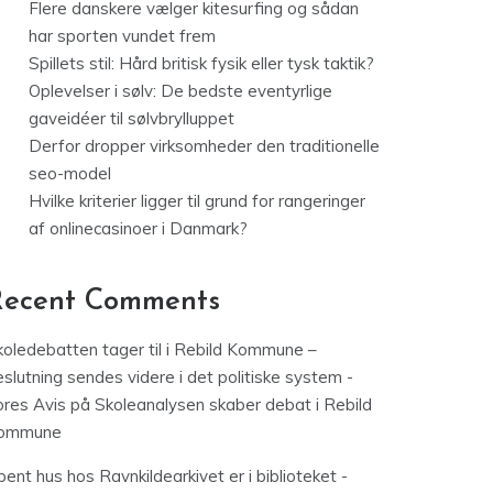
Flere danskere vælger kitesurfing og sådan
har sporten vundet frem
Spillets stil: Hård britisk fysik eller tysk taktik?
Oplevelser i sølv: De bedste eventyrlige
gaveidéer til sølvbrylluppet
Derfor dropper virksomheder den traditionelle
seo-model
Hvilke kriterier ligger til grund for rangeringer
af onlinecasinoer i Danmark?
Recent Comments
koledebatten tager til i Rebild Kommune –
slutning sendes videre i det politiske system -
ores Avis
på
Skoleanalysen skaber debat i Rebild
ommune
ent hus hos Ravnkildearkivet er i biblioteket -