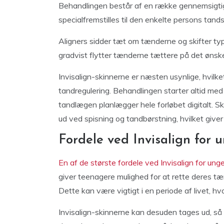
Behandlingen består af en række gennemsigtige,
specialfremstilles til den enkelte persons tand
Aligners sidder tæt om tænderne og skifter typ
gradvist flytter tænderne tættere på det ønske
Invisalign-skinnerne er næsten usynlige, hvilk
tandregulering. Behandlingen starter altid me
tandlægen planlægger hele forløbet digitalt. 
ud ved spisning og tandbørstning, hvilket giver
Fordele ved Invisalign for 
En af de største fordele ved Invisalign for unge
giver teenagere mulighed for at rette deres t
Dette kan være vigtigt i en periode af livet, hvo
Invisalign-skinnerne kan desuden tages ud, så 