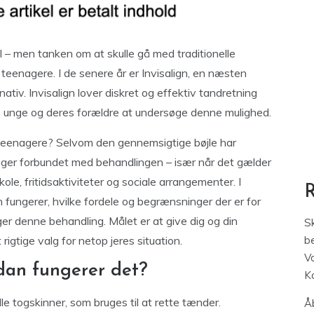
il – men tanken om at skulle gå med traditionelle
eenagere. I de senere år er Invisalign, en næsten
nativ. Invisalign lover diskret og effektiv tandretning
e unge og deres forældre at undersøge denne mulighed.
or teenagere? Selvom den gennemsigtige bøjle har
inger forbundet med behandlingen – især når det gælder
le, fritidsaktiviteter og sociale arrangementer. I
n fungerer, hvilke fordele og begrænsninger der er for
er denne behandling. Målet er at give dig og din
S
igtige valg for netop jeres situation.
be
V
rdan fungerer det?
K
elle togskinner, som bruges til at rette tænder.
Åb