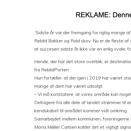
´Sidste år var der fremgang for rigtig mange a
Rebild Bakker og Rold skov. Nu er de fleste af
at succesen sidste år ikke var en enlig svale; fo
Hende, der har det store overblik, er destinat
fra RebildPorten.
Hun fortæller, at der igen i 2019 har været st
mange af dem har været udsolgt.
– Vi må konstatere, at vores område kan noget sæ
Deltagere fra alle dele af landet strømmer til 
kendskabet til området kommer vidt omkring.
Samarbejdet mellem kommunen, foreningerne og 
Mona Møller Carlsen kalder det et vigtigt signa