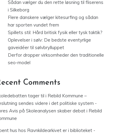
Sådan vælger du den rette løsning til fliserens
i Silkeborg
Flere danskere vælger kitesurfing og sådan
har sporten vundet frem
Spillets stil: Hård britisk fysik eller tysk taktik?
Oplevelser i sølv: De bedste eventyrlige
gaveidéer til sølvbrylluppet
Derfor dropper virksomheder den traditionelle
seo-model
Recent Comments
koledebatten tager til i Rebild Kommune –
slutning sendes videre i det politiske system -
ores Avis
på
Skoleanalysen skaber debat i Rebild
ommune
ent hus hos Ravnkildearkivet er i biblioteket -