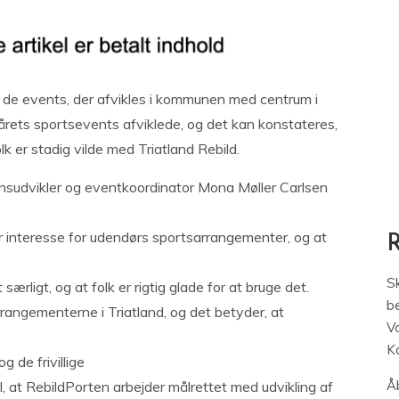
f de events, der afvikles i kommunen med centrum i
 årets sportsevents afviklede, og det kan konstateres,
lk er stadig vilde med Triatland Rebild.
ionsudvikler og eventkoordinator Mona Møller Carlsen
or interesse for udendørs sportsarrangementer, og at
S
rligt, og at folk er rigtig glade for at bruge det.
be
arrangementerne i Triatland, og det betyder, at
V
K
de frivillige
Åb
l, at RebildPorten arbejder målrettet med udvikling af