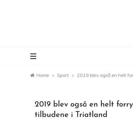
Skip
to
content
Home
»
Sport
»
2019 blev også en helt fo
2019 blev også en helt forr
tilbudene i Triatland