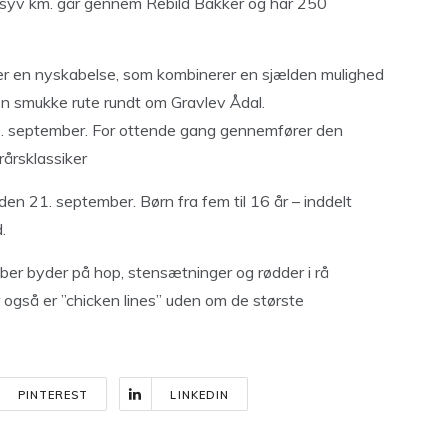
å syv km. går gennem Rebild Bakker og har 250
er en nyskabelse, som kombinerer en sjælden mulighed
n smukke rute rundt om Gravlev Ådal.
29. september. For ottende gang gennemfører den
rårsklassiker
n 21. september. Børn fra fem til 16 år – inddelt
.
er byder på hop, stensætninger og rødder i rå
også er ”chicken lines” uden om de største
PINTEREST
LINKEDIN