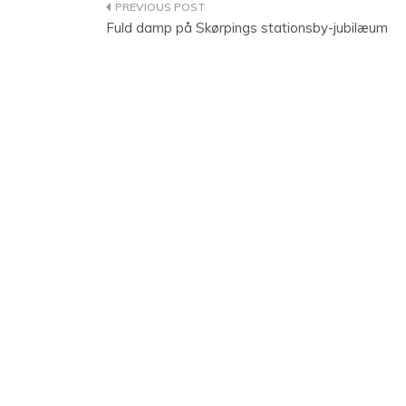
Indlægsnavigation
Fuld damp på Skørpings stationsby-jubilæum