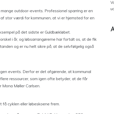
V
u
mange outdoor-events. Professionel sparring er en
 af stor værdi for kommunen, at vi er hjemsted for en
A
eksempel på det sidste er Guldbækløbet.
skel i år, og løbsarrangørerne har fortalt os, at de fik
anden og er nu helt sikre på, at de selvfølgelig også
e, ingen events. Derfor er det afgørende, at kommunal
 flere ressourcer, som igen ofte betyder, at de får
ter Mona Møller Carlsen.
t få cyklen eller løbeskoene frem.