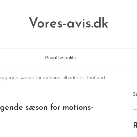
Vores-avis.dk
Privatlivspolitik
rrygende sæson for motions-tilbudene i Triatland
S
ygende sæson for motions-
R