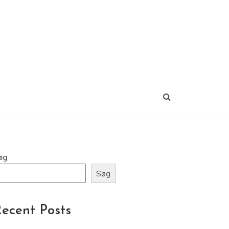
øg
Søg
ecent Posts