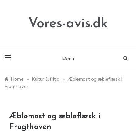
Skip
to
content
Vores-avis.dk
Menu
Home
»
Kultur & fritid
»
Æblemost og æbleflæsk i
Frugthaven
Æblemost og æbleflæsk i
Frugthaven