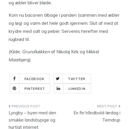
og æbler bliver bløde.
Kom nu baconen tilbage i panden (sammen med æbler
og løg) og varm det hele godt igennem. Slut af med at
krydre med salt og peber. Serveres herefter med
rugbrød til.
(Kilde:
Grundkøkken
af Nikolaj Kirk og Mikkel
Maarbjerg)
FACEBOOK
TWITTER
PINTEREST
LINKEDIN
Indlægsnavigation
Lyngby – byen med den
En fin håndbold-lørdag i
smukke landsbypige og
Terndrup
hurtigt internet