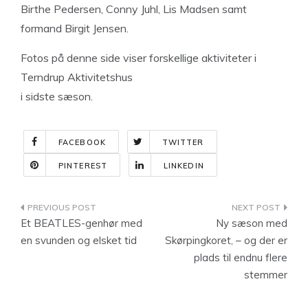
Birthe Pedersen, Conny Juhl, Lis Madsen samt
formand Birgit Jensen.
Fotos på denne side viser forskellige aktiviteter i
Terndrup Aktivitetshus
i sidste sæson.
FACEBOOK
TWITTER
PINTEREST
LINKEDIN
Indlægsnavigation
Et BEATLES-genhør med
Ny sæson med
en svunden og elsket tid
Skørpingkoret, – og der er
plads til endnu flere
stemmer