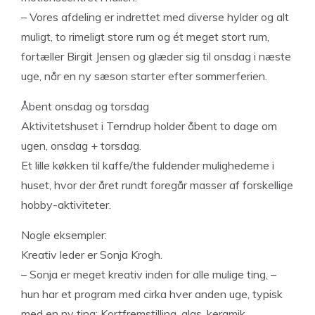
– Vores afdeling er indrettet med diverse hylder og alt
muligt, to rimeligt store rum og ét meget stort rum,
fortæller Birgit Jensen og glæder sig til onsdag i næste
uge, når en ny sæson starter efter sommerferien.
Åbent onsdag og torsdag
Aktivitetshuset i Terndrup holder åbent to dage om
ugen, onsdag + torsdag.
Et lille køkken til kaffe/the fuldender mulighederne i
huset, hvor der året rundt foregår masser af forskellige
hobby-aktiviteter.
Nogle eksempler:
Kreativ leder er Sonja Krogh.
– Sonja er meget kreativ inden for alle mulige ting, –
hun har et program med cirka hver anden uge, typisk
med en ny ting: Kortfremstilling, glas, keramik,