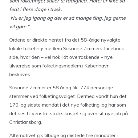
som folketinget stiller til rådighed. Hotel er ikke så
fedt i flere dage i træk.
Nu er jeg igang og der er så mange ting, jeg gerne
vil gøre.”
Ordene er direkte hentet fra det 58-årige nyvalgte
lokale folketingsmedlem Susanne Zimmers facebook-
side, hvor den – vel nok lidt overraskende – nye
tilværelse som folketingsmedlem i København
beskrives.
Susanne Zimmer er 58 år og fik
774 personlige
stemmer ved folketingsvalget. Dermed vandt hun det
179. og sidste mandat i det nye folketing, og har som
det ses til venstre straks kastet sig over sit nye job på
Christiansborg.
Alternativet gik tilbage og mistede fire mandater i