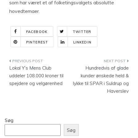
som har været et af folketingsvalgets absolutte
hovedtemaer.
FACEBOOK
TWITTER
PINTEREST
LINKEDIN
Indlægsnavigation
Lokal Y’s Mens Club
Hundredvis af glade
uddeler 108.000 kroner til
kunder ønskede held &
spejdere og velgørenhed
lykke til SPAR i Suldrup og
Haverslev
Søg
Søg