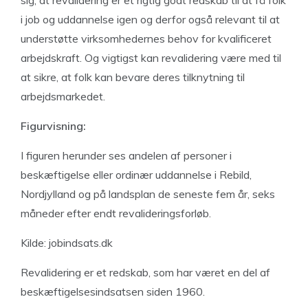
sig, at revalidering er et rigtig godt redskab til at få folk
i job og uddannelse igen og derfor også relevant til at
understøtte virksomhedernes behov for kvalificeret
arbejdskraft. Og vigtigst kan revalidering være med til
at sikre, at folk kan bevare deres tilknytning til
arbejdsmarkedet.
Figurvisning:
I figuren herunder ses andelen af personer i
beskæftigelse eller ordinær uddannelse i Rebild,
Nordjylland og på landsplan de seneste fem år, seks
måneder efter endt revalideringsforløb.
Kilde: jobindsats.dk
Revalidering er et redskab, som har været en del af
beskæftigelsesindsatsen siden 1960.