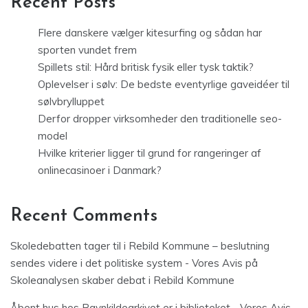
Recent Posts
Flere danskere vælger kitesurfing og sådan har
sporten vundet frem
Spillets stil: Hård britisk fysik eller tysk taktik?
Oplevelser i sølv: De bedste eventyrlige gaveidéer til
sølvbrylluppet
Derfor dropper virksomheder den traditionelle seo-
model
Hvilke kriterier ligger til grund for rangeringer af
onlinecasinoer i Danmark?
Recent Comments
Skoledebatten tager til i Rebild Kommune – beslutning
sendes videre i det politiske system - Vores Avis
på
Skoleanalysen skaber debat i Rebild Kommune
Åbent hus hos Ravnkildearkivet er i biblioteket - Vores Avis