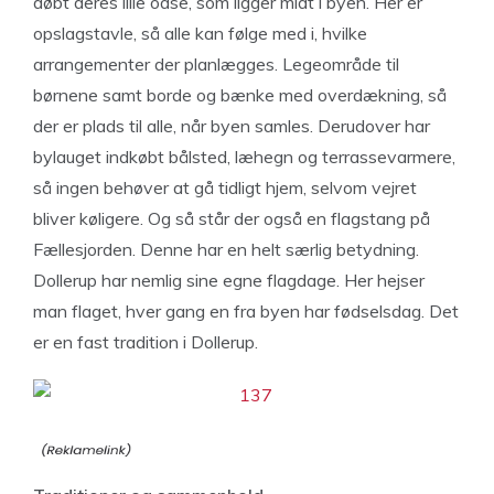
døbt deres lille oase, som ligger midt i byen. Her er
opslagstavle, så alle kan følge med i, hvilke
arrangementer der planlægges. Legeområde til
børnene samt borde og bænke med overdækning, så
der er plads til alle, når byen samles. Derudover har
bylauget indkøbt bålsted, læhegn og terrassevarmere,
så ingen behøver at gå tidligt hjem, selvom vejret
bliver køligere. Og så står der også en flagstang på
Fællesjorden. Denne har en helt særlig betydning.
Dollerup har nemlig sine egne flagdage. Her hejser
man flaget, hver gang en fra byen har fødselsdag. Det
er en fast tradition i Dollerup.