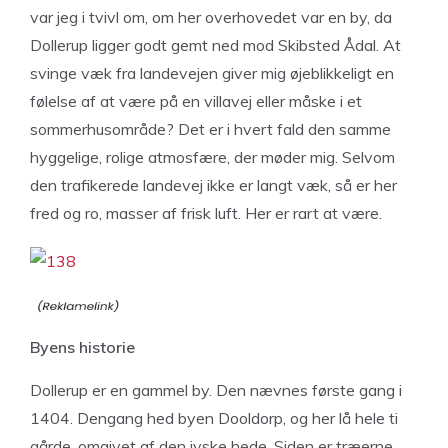
var jeg i tvivl om, om her overhovedet var en by, da
Dollerup ligger godt gemt ned mod Skibsted Ådal. At
svinge væk fra landevejen giver mig øjeblikkeligt en
følelse af at være på en villavej eller måske i et
sommerhusområde? Det er i hvert fald den samme
hyggelige, rolige atmosfære, der møder mig. Selvom
den trafikerede landevej ikke er langt væk, så er her
fred og ro, masser af frisk luft. Her er rart at være.
Byens historie
Dollerup er en gammel by. Den nævnes første gang i
1404. Dengang hed byen Dooldorp, og her lå hele ti
gårde, omgivet af den jyske hede. Siden er træerne