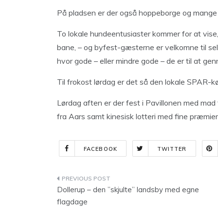
På pladsen er der også hoppeborge og mange a
To lokale hundeentusiaster kommer for at vise
bane, – og byfest-gæsterne er velkomne til se
hvor gode – eller mindre gode – de er til at ge
Til frokost lørdag er det så den lokale SPAR-k
Lørdag aften er der fest i Pavillonen med mad
fra Aars samt kinesisk lotteri med fine præmier t
FACEBOOK
TWITTER
Indlægsnavigation
Dollerup – den ”skjulte” landsby med egne
flagdage