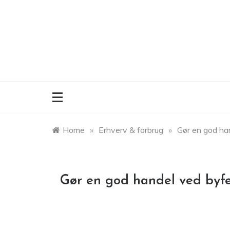
Skip
to
content
Home
»
Erhverv & forbrug
»
Gør en god ha
Gør en god handel ved byf