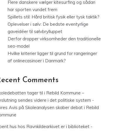
Flere danskere vælger kitesurfing og sådan
har sporten vundet frem
Spillets stil: Hård britisk fysik eller tysk taktik?
Oplevelser i sølv: De bedste eventyrlige
gaveidéer til sølvbrylluppet
Derfor dropper virksomheder den traditionelle
seo-model
Hvilke kriterier ligger til grund for rangeringer
af onlinecasinoer i Danmark?
Recent Comments
koledebatten tager til i Rebild Kommune –
slutning sendes videre i det politiske system -
ores Avis
på
Skoleanalysen skaber debat i Rebild
ommune
ent hus hos Ravnkildearkivet er i biblioteket -