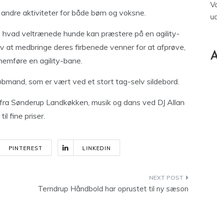
V
ndre aktiviteter for både børn og voksne.
u
, hvad veltrænede hunde kan præstere på en agility-
lv at medbringe deres firbenede venner for at afprøve,
A
nnemføre en agility-bane.
øbmand, som er vært ved et stort tag-selv sildebord.
 fra Sønderup Landkøkken, musik og dans ved DJ Allan
il fine priser.
PINTEREST
LINKEDIN
Terndrup Håndbold har oprustet til ny sæson