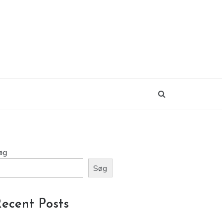
øg
Søg
ecent Posts