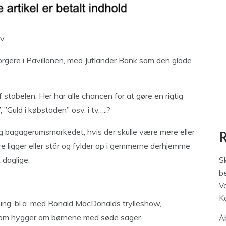
v.
borgere i Pavillonen, med Jutlander Bank som den glade
tabelen. Her har alle chancen for at gøre en rigtig
”Guld i købstaden” osv. i tv…..?
sig bagagerumsmarkedet, hvis der skulle være mere eller
e ligger eller står og fylder op i gemmerne derhjemme
 daglige.
S
be
V
K
ng, bl.a. med Ronald MacDonalds trylleshow,
, som hygger om børnene med søde sager.
Åb