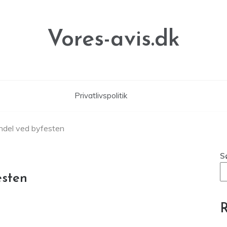
Vores-avis.dk
Privatlivspolitik
ndel ved byfesten
S
esten
R