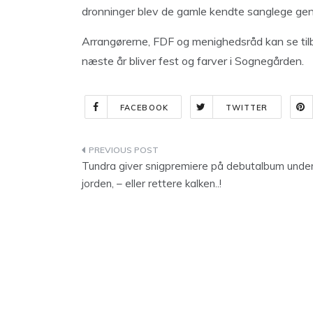
dronninger blev de gamle kendte sanglege gen
Arrangørerne, FDF og menighedsråd kan se tilb
næste år bliver fest og farver i Sognegården.
FACEBOOK
TWITTER
Indlægsnavigation
Tundra giver snigpremiere på debutalbum unde
jorden, – eller rettere kalken..!