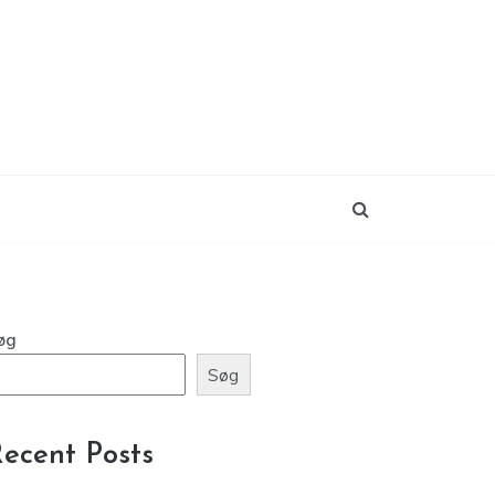
øg
Søg
ecent Posts