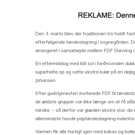
Den 3. marts blev der traditionen tro holdt fas
efterfølgende tøndeslagning i sognegården. De
arrangeret i samarbejde mellem FDF Støvring 
En eftermiddag med lidt sol i forårsvinden duk
superhelte op og satte ekstra kulør på en dejl
Johansen.
Efter gudstjenesten inviterede FDF til tøndes
de ældste grupper var ikke længe om at få slået
mindre
– så derfor var glæden ekstra stor, da d
allermindste havde paptøndeslagning indenfor
Varmen fik alle hurtigt igen med kakao og boll