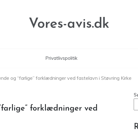
Vores-avis.dk
Privatlivspolitik
ende og “farlige” forklædninger ved fastelavn i Støvring Kirke
S
“farlige” forklædninger ved
R