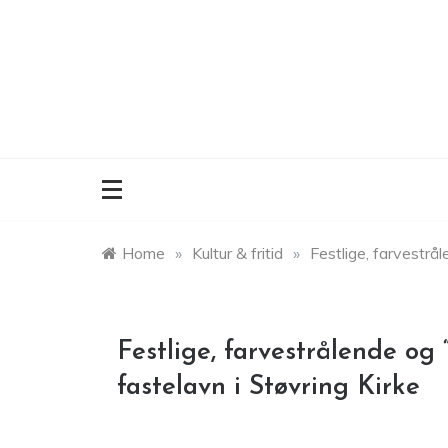
Skip
to
content
Home
»
Kultur & fritid
»
Festlige, farvestrål
Festlige, farvestrålende og 
fastelavn i Støvring Kirke