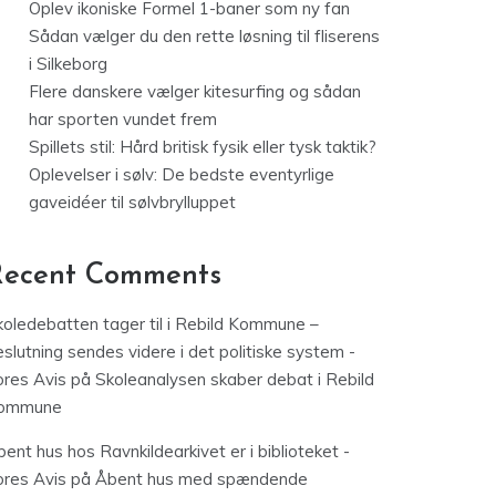
Oplev ikoniske Formel 1-baner som ny fan
Sådan vælger du den rette løsning til fliserens
i Silkeborg
Flere danskere vælger kitesurfing og sådan
har sporten vundet frem
Spillets stil: Hård britisk fysik eller tysk taktik?
Oplevelser i sølv: De bedste eventyrlige
gaveidéer til sølvbrylluppet
Recent Comments
koledebatten tager til i Rebild Kommune –
slutning sendes videre i det politiske system -
ores Avis
på
Skoleanalysen skaber debat i Rebild
ommune
ent hus hos Ravnkildearkivet er i biblioteket -
ores Avis
på
Åbent hus med spændende