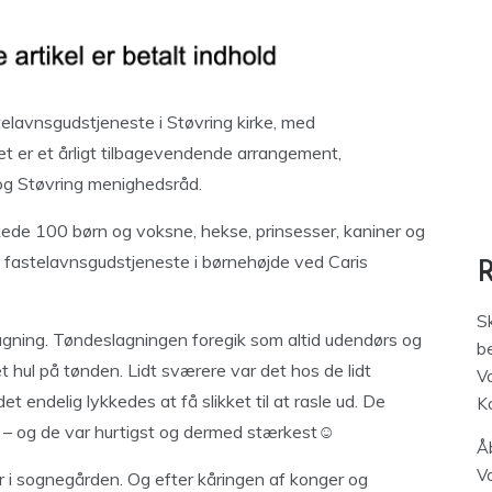
telavnsgudstjeneste i Støvring kirke, med
t er et årligt tilbagevendende arrangement,
og Støvring menighedsråd.
kede 100 børn og voksne, hekse, prinsesser, kaniner og
ig fastelavnsgudstjeneste i børnehøjde ved Caris
S
lagning. Tøndeslagningen foregik som altid udendørs og
be
 hul på tønden. Lidt sværere var det hos de lidt
V
et endelig lykkedes at få slikket til at rasle ud. De
K
 – og de var hurtigst og dermed stærkest☺
Åb
V
er i sognegården. Og efter kåringen af konger og